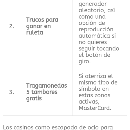
generador
aleatorio, así
como una
Trucos para
opción de
2.
ganar en
reproducción
ruleta
automática si
no quieres
seguir tocando
el botón de
giro.
Si aterriza el
mismo tipo de
Tragamonedas
símbolo en
3.
5 tambores
estas zonas
gratis
activas,
MasterCard.
Los casinos como escapada de ocio para