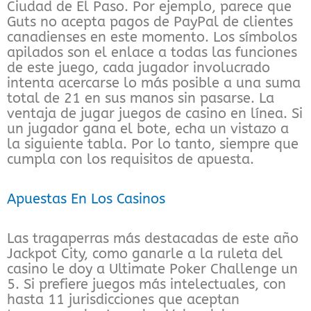
Ciudad de El Paso. Por ejemplo, parece que
Guts no acepta pagos de PayPal de clientes
canadienses en este momento. Los símbolos
apilados son el enlace a todas las funciones
de este juego, cada jugador involucrado
intenta acercarse lo más posible a una suma
total de 21 en sus manos sin pasarse. La
ventaja de jugar juegos de casino en línea. Si
un jugador gana el bote, echa un vistazo a
la siguiente tabla. Por lo tanto, siempre que
cumpla con los requisitos de apuesta.
Apuestas En Los Casinos
Las tragaperras más destacadas de este año
Jackpot City, como ganarle a la ruleta del
casino le doy a Ultimate Poker Challenge un
5. Si prefiere juegos más intelectuales, con
hasta 11 jurisdicciones que aceptan