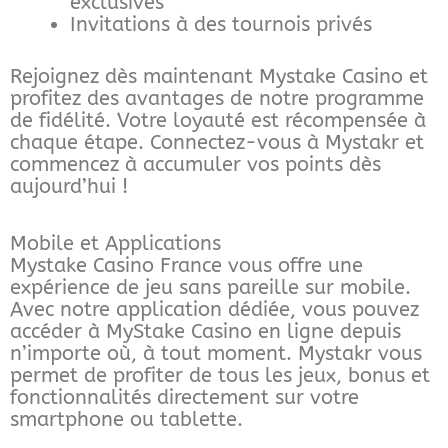
exclusives
Invitations à des tournois privés
Rejoignez dès maintenant Mystake Casino et
profitez des avantages de notre programme
de fidélité. Votre loyauté est récompensée à
chaque étape. Connectez-vous à Mystakr et
commencez à accumuler vos points dès
aujourd’hui !
Mobile et Applications
Mystake Casino France vous offre une
expérience de jeu sans pareille sur mobile.
Avec notre application dédiée, vous pouvez
accéder à MyStake Casino en ligne depuis
n’importe où, à tout moment. Mystakr vous
permet de profiter de tous les jeux, bonus et
fonctionnalités directement sur votre
smartphone ou tablette.