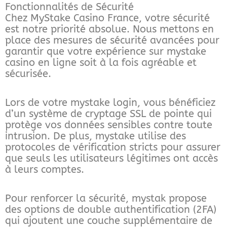
Fonctionnalités de Sécurité
Chez MyStake Casino France, votre sécurité
est notre priorité absolue. Nous mettons en
place des mesures de sécurité avancées pour
garantir que votre expérience sur mystake
casino en ligne soit à la fois agréable et
sécurisée.
Lors de votre mystake login, vous bénéficiez
d’un système de cryptage SSL de pointe qui
protège vos données sensibles contre toute
intrusion. De plus, mystake utilise des
protocoles de vérification stricts pour assurer
que seuls les utilisateurs légitimes ont accès
à leurs comptes.
Pour renforcer la sécurité, mystak propose
des options de double authentification (2FA)
qui ajoutent une couche supplémentaire de