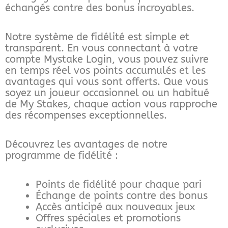
échangés contre des bonus incroyables.
Notre système de fidélité est simple et
transparent. En vous connectant à votre
compte Mystake Login, vous pouvez suivre
en temps réel vos points accumulés et les
avantages qui vous sont offerts. Que vous
soyez un joueur occasionnel ou un habitué
de My Stakes, chaque action vous rapproche
des récompenses exceptionnelles.
Découvrez les avantages de notre
programme de fidélité :
Points de fidélité pour chaque pari
Échange de points contre des bonus
Accès anticipé aux nouveaux jeux
Offres spéciales et promotions