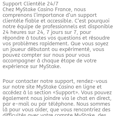
Support Clientèle 24/7
Chez MyStake Casino France, nous
comprenons l’importance d’un support
clientèle fiable et accessible. C’est pourquoi
notre équipe de professionnels est disponible
24 heures sur 24, 7 jours sur 7, pour
répondre à toutes vos questions et résoudre
vos problèmes rapidement. Que vous soyez
un joueur débutant ou expérimenté, vous
pouvez compter sur nous pour vous
accompagner à chaque étape de votre
expérience sur MyStake.
Pour contacter notre support, rendez-vous
sur notre site MyStake Casino en ligne et
accédez à la section «Support». Vous pouvez
également nous joindre via le chat en direct,
par e-mail ou par téléphone. Nous sommes
là pour vous aider, que vous rencontriez des
difficultés avec votre compte MyStake, des