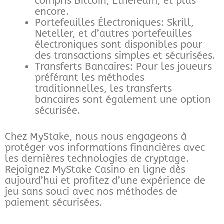
compris Bitcoin, Ethereum, et plus
encore.
Portefeuilles Électroniques: Skrill,
Neteller, et d’autres portefeuilles
électroniques sont disponibles pour
des transactions simples et sécurisées.
Transferts Bancaires: Pour les joueurs
préférant les méthodes
traditionnelles, les transferts
bancaires sont également une option
sécurisée.
Chez MyStake, nous nous engageons à
protéger vos informations financières avec
les dernières technologies de cryptage.
Rejoignez MyStake Casino en ligne dès
aujourd’hui et profitez d’une expérience de
jeu sans souci avec nos méthodes de
paiement sécurisées.