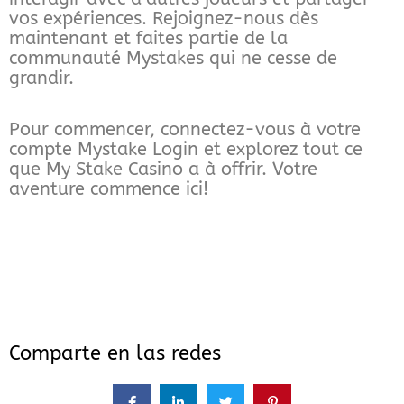
vos expériences. Rejoignez-nous dès
maintenant et faites partie de la
communauté Mystakes qui ne cesse de
grandir.
Pour commencer, connectez-vous à votre
compte Mystake Login et explorez tout ce
que My Stake Casino a à offrir. Votre
aventure commence ici!
Comparte en las redes