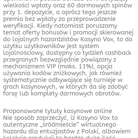
wielkości wpłaty oraz 60 darmowych spinów
przy 1. depozycie, a oprócz tego jeszcze
premia bez wpłaty za przeprowadzenie
weryfikacji. Kiedy natomiast poruszamy
temat oferty bonusów i promocji skierowanej
do lojalnych hazardzistów Kasyno Vox, to do
użytku użytkowników jest system
lojalnościowy, dostępny co tydzień cashback
przegranych bezwzględnie powiązany z
mechanizmem VIP (maks. 11%), opcja
używania kodów zniżkowych, jak również
systematycznie odbywające się turnieje w
grach kasynowych, w których da się zdobyć
forsę lub komplety darmowych obrotów.
Proponowane tytuły kasynowe online
Nie sposób zaprzeczyć, iż Kasyno Vox to
autentyczne „śródmieście” wirtualnego
hazardu dla entuzjastów z Polski, albowiem