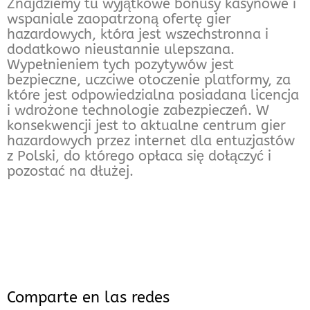
Znajdziemy tu wyjątkowe bonusy kasynowe i
wspaniale zaopatrzoną ofertę gier
hazardowych, która jest wszechstronna i
dodatkowo nieustannie ulepszana.
Wypełnieniem tych pozytywów jest
bezpieczne, uczciwe otoczenie platformy, za
które jest odpowiedzialna posiadana licencja
i wdrożone technologie zabezpieczeń. W
konsekwencji jest to aktualne centrum gier
hazardowych przez internet dla entuzjastów
z Polski, do którego opłaca się dołączyć i
pozostać na dłużej.
Comparte en las redes