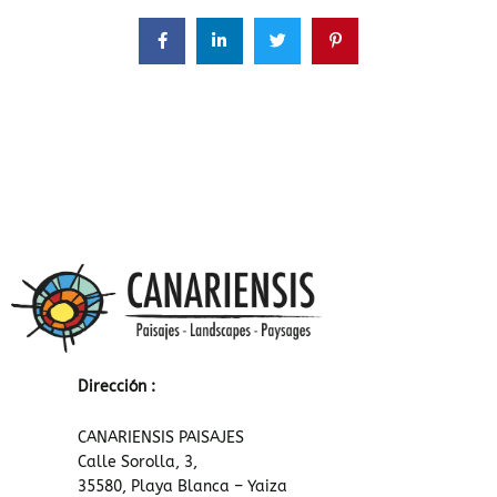
Dirección :
CANARIENSIS PAISAJES
Calle Sorolla, 3,
35580, Playa Blanca – Yaiza