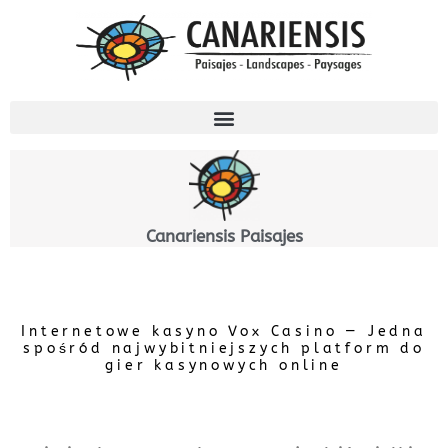
Ir
al
contenido
Canariensis Paisajes
Internetowe kasyno Vox Casino — Jedna
spośród najwybitniejszych platform do
gier kasynowych online