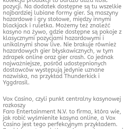
kolekcja produkcji to bardzo duża ilość
pozycji. Na dodatek dostępne są tu wszelkie
najbardziej lubiane formy gier. Są maszyny
hazardowe i gry stołowe, między innymi
blackjack i ruletka. Możemy też znaleźć
kasyno na żywo, gdzie dostępne są pokoje z
klasycznymi pozycjami hazardowymi i
unikalnymi show live. Nie brakuje również
hazardowych gier błyskawicznych, w tym
zdrapek online oraz gier crash. Co jednak
najważniejsze, pośród udostępnionych
dostawców występują jedynie uznane
nazwiska, na przykład Thunderkick i
Yggdrasil.
Vox Casino, czyli punkt centralny kasynowej
rozkoszy
Faro Entertainment N.V. to firma, która wie,
jak robić wyśmienite kasyna online, a Vox
Casino jest tego perfekcyjnym przykładem.