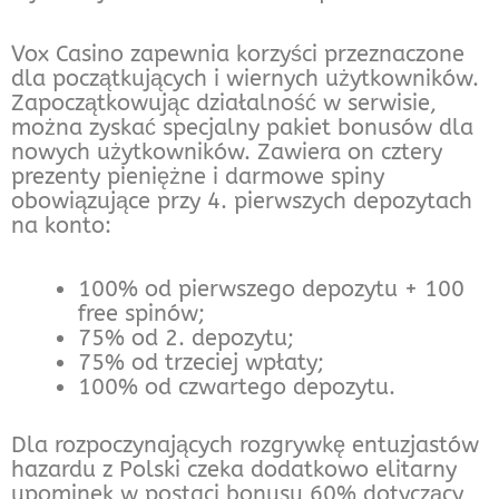
Vox Casino zapewnia korzyści przeznaczone
dla początkujących i wiernych użytkowników.
Zapoczątkowując działalność w serwisie,
można zyskać specjalny pakiet bonusów dla
nowych użytkowników. Zawiera on cztery
prezenty pieniężne i darmowe spiny
obowiązujące przy 4. pierwszych depozytach
na konto:
100% od pierwszego depozytu + 100
free spinów;
75% od 2. depozytu;
75% od trzeciej wpłaty;
100% od czwartego depozytu.
Dla rozpoczynających rozgrywkę entuzjastów
hazardu z Polski czeka dodatkowo elitarny
upominek w postaci bonusu 60% dotyczący