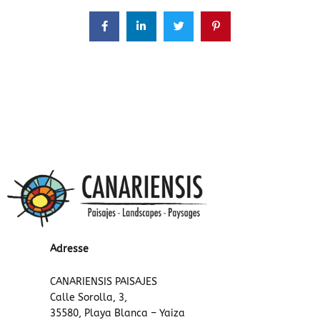
Adresse
CANARIENSIS PAISAJES
Calle Sorolla, 3,
35580, Playa Blanca – Yaiza