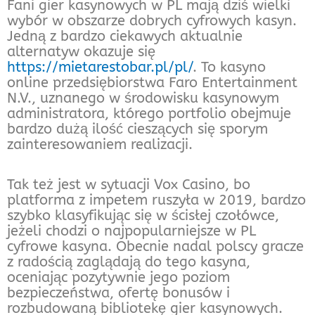
Fani gier kasynowych w PL mają dziś wielki
wybór w obszarze dobrych cyfrowych kasyn.
Jedną z bardzo ciekawych aktualnie
alternatyw okazuje się
https://mietarestobar.pl/pl/
. To kasyno
online przedsiębiorstwa Faro Entertainment
N.V., uznanego w środowisku kasynowym
administratora, którego portfolio obejmuje
bardzo dużą ilość cieszących się sporym
zainteresowaniem realizacji.
Tak też jest w sytuacji Vox Casino, bo
platforma z impetem ruszyła w 2019, bardzo
szybko klasyfikując się w ścisłej czołówce,
jeżeli chodzi o najpopularniejsze w PL
cyfrowe kasyna. Obecnie nadal polscy gracze
z radością zaglądają do tego kasyna,
oceniając pozytywnie jego poziom
bezpieczeństwa, ofertę bonusów i
rozbudowaną bibliotekę gier kasynowych.