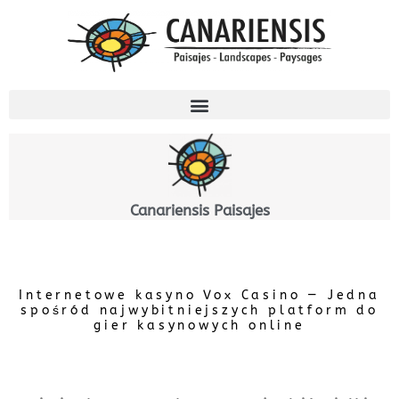
Aller
au
contenu
Canariensis Paisajes
Internetowe kasyno Vox Casino — Jedna
spośród najwybitniejszych platform do
gier kasynowych online