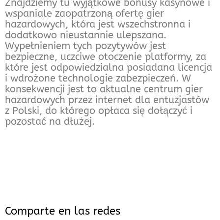
Znajdziemy tu wyjątkowe bonusy kasynowe i
wspaniale zaopatrzoną ofertę gier
hazardowych, która jest wszechstronna i
dodatkowo nieustannie ulepszana.
Wypełnieniem tych pozytywów jest
bezpieczne, uczciwe otoczenie platformy, za
które jest odpowiedzialna posiadana licencja
i wdrożone technologie zabezpieczeń. W
konsekwencji jest to aktualne centrum gier
hazardowych przez internet dla entuzjastów
z Polski, do którego opłaca się dołączyć i
pozostać na dłużej.
Comparte en las redes