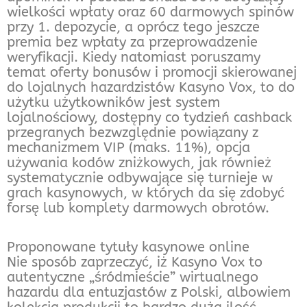
wielkości wpłaty oraz 60 darmowych spinów
przy 1. depozycie, a oprócz tego jeszcze
premia bez wpłaty za przeprowadzenie
weryfikacji. Kiedy natomiast poruszamy
temat oferty bonusów i promocji skierowanej
do lojalnych hazardzistów Kasyno Vox, to do
użytku użytkowników jest system
lojalnościowy, dostępny co tydzień cashback
przegranych bezwzględnie powiązany z
mechanizmem VIP (maks. 11%), opcja
używania kodów zniżkowych, jak również
systematycznie odbywające się turnieje w
grach kasynowych, w których da się zdobyć
forsę lub komplety darmowych obrotów.
Proponowane tytuły kasynowe online
Nie sposób zaprzeczyć, iż Kasyno Vox to
autentyczne „śródmieście” wirtualnego
hazardu dla entuzjastów z Polski, albowiem