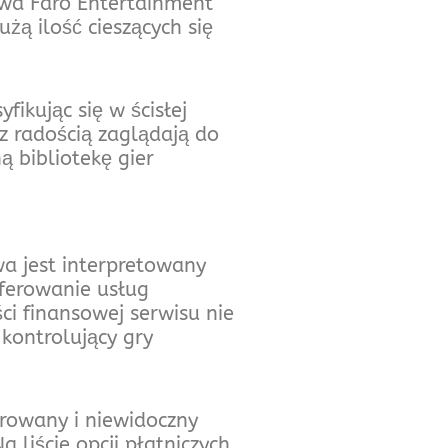
twa Faro Entertainment
ą ilość cieszących się
fikując się w ścisłej
z radością zaglądają do
 bibliotekę gier
wa jest interpretowany
oferowanie usług
ci finansowej serwisu nie
kontrolujący gry
frowany i niewidoczny
liście opcji płatniczych