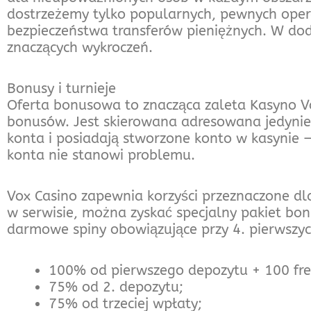
dostrzeżemy tylko popularnych, pewnych opera
bezpieczeństwa transferów pieniężnych. W dod
znaczących wykroczeń.
Bonusy i turnieje
Oferta bonusowa to znacząca zaleta Kasyno Vo
bonusów. Jest skierowana adresowana jedynie 
konta i posiadają stworzone konto w kasynie —
konta nie stanowi problemu.
Vox Casino zapewnia korzyści przeznaczone dl
w serwisie, można zyskać specjalny pakiet bo
darmowe spiny obowiązujące przy 4. pierwszy
100% od pierwszego depozytu + 100 fre
75% od 2. depozytu;
75% od trzeciej wpłaty;