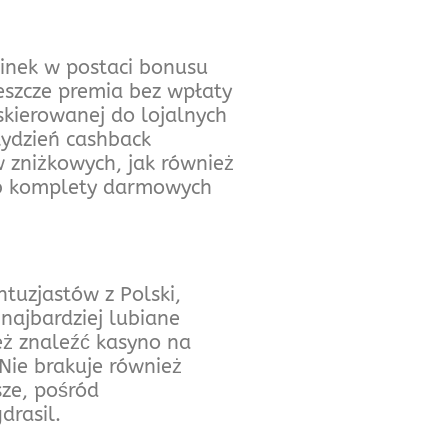
inek w postaci bonusu
eszcze premia bez wpłaty
skierowanej do lojalnych
tydzień cashback
zniżkowych, jak również
lub komplety darmowych
tuzjastów z Polski,
najbardziej lubiane
eż znaleźć kasyno na
Nie brakuje również
sze, pośród
drasil.