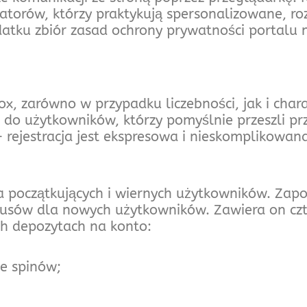
torów, którzy praktykują spersonalizowane, ro
atku zbiór zasad ochrony prywatności portalu 
x, zarówno w przypadku liczebności, jak i char
do użytkowników, którzy pomyślnie przeszli pr
 rejestracja jest ekspresowa i nieskomplikowana
a początkujących i wiernych użytkowników. Zap
nusów dla nowych użytkowników. Zawiera on czte
ch depozytach na konto:
e spinów;