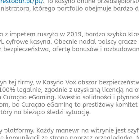
restobar.pl/pl/
. To kasyno online przedsiębiors
tratora, którego portfolio obejmuje bardzo duż
ma z impetem ruszyła w 2019, bardzo szybko klasy
 PL cyfrowe kasyna. Obecnie nadal polscy gracze 
m bezpieczeństwa, ofertę bonusów i rozbudowaną
yn tej firmy, w Kasyno Vox obszar bezpieczeńst
 100% legalnie, zgodnie z uzyskaną licencją na 
 Curaçao eGaming. Kwestia solidności i płynnoś
m, bo Curaçao eGaming to prestiżowy komitet 
tóry na bieżąco śledzi sytuację.
ny platformy. Każdy manewr na witrynie jest szy
omunikacji ze stroną poprzez przeglądarkę. Na 