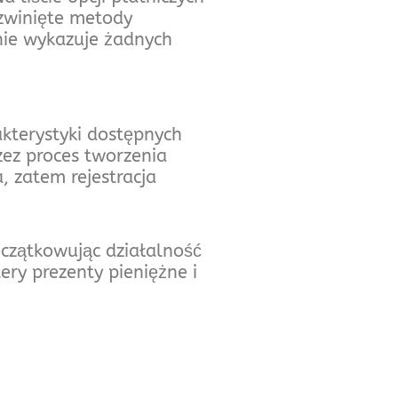
zwinięte metody
nie wykazuje żadnych
akterystyki dostępnych
zez proces tworzenia
, zatem rejestracja
oczątkowując działalność
ry prezenty pieniężne i