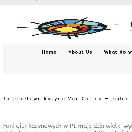
Skip
to
content
Home
About Us
What do w
Internetowe kasyno Vox Casino — Jedna 
Fani gier kasynowych w PL mają dziś wielki w