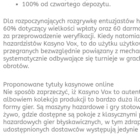
100% od czwartego depozytu.
Dla rozpoczynających rozgrywkę entuzjastów h
60% dotyczący wielkości wpłaty oraz 60 darmo
za przeprowadzenie weryfikacji. Kiedy natomi
hazardzistów Kasyno Vox, to do użytku użytko
przegranych bezwzględnie powiązany z mechan
systematycznie odbywające się turnieje w gra
obrotów.
Proponowane tytuły kasynowe online
Nie sposób zaprzeczyć, iż Kasyno Vox to auten
albowiem kolekcja produkcji to bardzo duża ilo
formy gier. Są maszyny hazardowe i gry stołow
żywo, gdzie dostępne są pokoje z klasycznymi 
hazardowych gier błyskawicznych, w tym zdrape
udostępnionych dostawców występują jedynie u