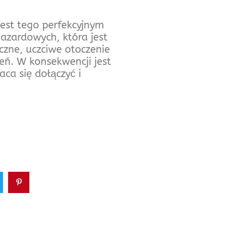
jest tego perfekcyjnym
azardowych, która jest
zne, uczciwe otoczenie
eń. W konsekwencji jest
ca się dołączyć i