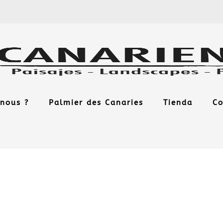
nous ?
Palmier des Canaries
Tienda
Co