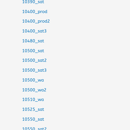
10390_sat
10400_prod
10400_prod2
10400_sat3
10480_sat
10500_sat
10500_sat2
10500_sat3
10500_wa
10500_wa2
10510_wa
10525_sat
10550_sat
10550_sat2