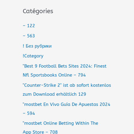
Catégories
– 122
– 563
! Без рубрики
!Category
"Best 9 Football Bets Sites 2024: Finest
Nfl Sportsbooks Online – 794
"Counter-Strike 2" ist ab sofort kostenlos
zum Download erhältlich 129
"mostbet En Vivo Guía De Apuestas 2024
– 594
"‎mostbet Online Betting Within The
App Store – 708