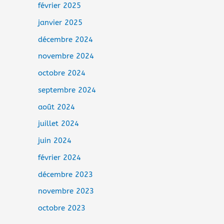
février 2025
janvier 2025
décembre 2024
novembre 2024
octobre 2024
septembre 2024
août 2024
juillet 2024
juin 2024
février 2024
décembre 2023
novembre 2023
octobre 2023