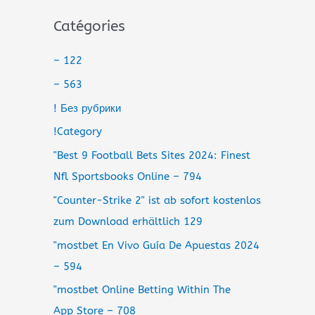
Catégories
– 122
– 563
! Без рубрики
!Category
"Best 9 Football Bets Sites 2024: Finest
Nfl Sportsbooks Online – 794
"Counter-Strike 2" ist ab sofort kostenlos
zum Download erhältlich 129
"mostbet En Vivo Guía De Apuestas 2024
– 594
"‎mostbet Online Betting Within The
App Store – 708