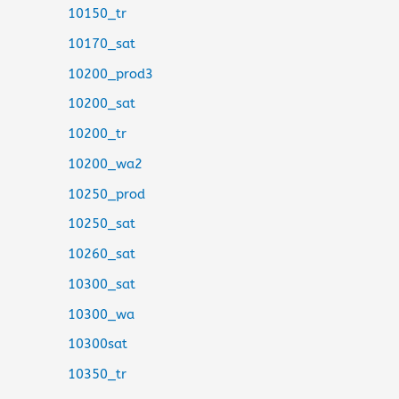
10150_tr
10170_sat
10200_prod3
10200_sat
10200_tr
10200_wa2
10250_prod
10250_sat
10260_sat
10300_sat
10300_wa
10300sat
10350_tr