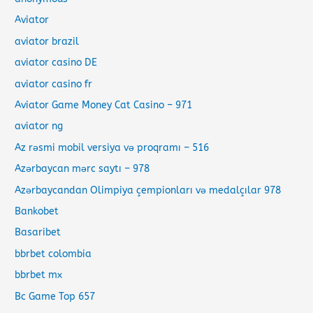
Aviator
aviator brazil
aviator casino DE
aviator casino fr
Aviator Game Money Cat Casino – 971
aviator ng
Az rəsmi mobil versiya və proqramı – 516
Azərbaycan mərc saytı – 978
Azərbaycandan Olimpiya çempionları və medalçılar 978
Bankobet
Basaribet
bbrbet colombia
bbrbet mx
Bc Game Top 657