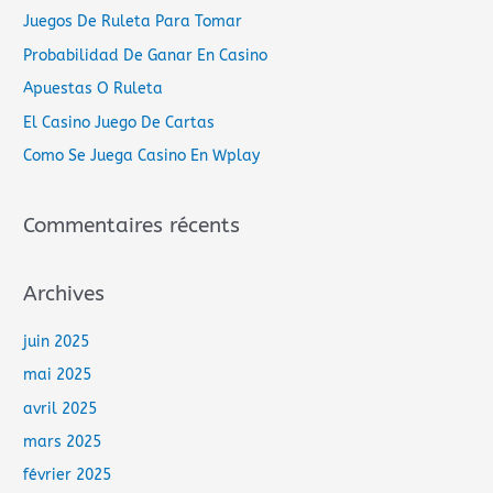
e
Juegos De Ruleta Para Tomar
r
Probabilidad De Ganar En Casino
c
Apuestas O Ruleta
h
El Casino Juego De Cartas
e
Como Se Juega Casino En Wplay
r
Commentaires récents
:
Archives
juin 2025
mai 2025
avril 2025
mars 2025
février 2025