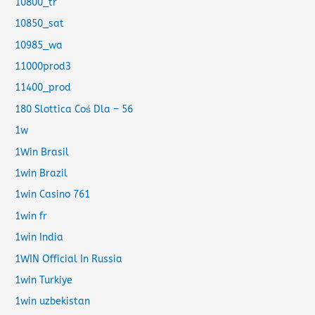
10800_tr
10850_sat
10985_wa
11000prod3
11400_prod
180 Slottica Coś Dla – 56
1w
1Win Brasil
1win Brazil
1win Casino 761
1win fr
1win India
1WIN Official In Russia
1win Turkiye
1win uzbekistan