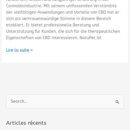
ml
Cannabisindustrie. Mit seinem umfassenden Verständnis
für
der vielfältigen Anwendungen und Vorteile von CBD hat er
43
sich als vertrauenswürdige Stimme in diesem Bereich
CBD
etabliert. Er bietet professionelle Beratung und
Öl
Unterstützung für Kunden, die sich für die therapeutischen
und
Eigenschaften von CBD interessieren. NatuPet ist
Tropfen
für
Lire la suite »
Hunde
R
e
c
Articles récents
h