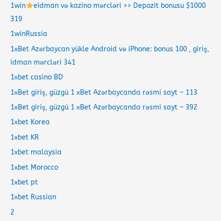
1win
eİdman və kazino mərcləri >> Depozit bonusu $1000
319
1winRussia
1xBet Azərbaycan yükle Android və iPhone: bonus 100 , giriş,
idman mərcləri 341
1xbet casino BD
1xBet giriş, güzgü 1 xBet Azərbaycanda rəsmi sayt – 113
1xBet giriş, güzgü 1 xBet Azərbaycanda rəsmi sayt – 392
1xbet Korea
1xbet KR
1xbet malaysia
1xbet Morocco
1xbet pt
1xbet Russian
2