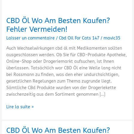
CBD Öl Wo Am Besten Kaufen?
CBD
Öl
Fehler Vermeiden!
Wo
Laisser un commentaire
/
Cbd Oil For Cats 147
/
mavic35
Am
Besten
Auch Wechselwirkungen cbd öl mit Medikamenten sollten
Kaufen?
ausgeschlossen werden. Ob Sie für CBD-Produkte Apotheke,
Fehler
Online-Shop oder Drogeriemarkt aufsuchen, ist Ihnen
Vermeiden!
überlassen. Tatsächlich war CBD Öl eine Weile lang nicht
bei Rossmann zu finden, was den eher undurchsichtigen,
gesetzlichen Regelungen zum Thema zugrunde liegt.
Sämtliche CBd Produkte wurden von der Drogeriekette
zwischenzeitig aus dem Sortiment genommen […]
Lire la suite »
CBD Öl Wo Am Besten Kaufen?
CBD