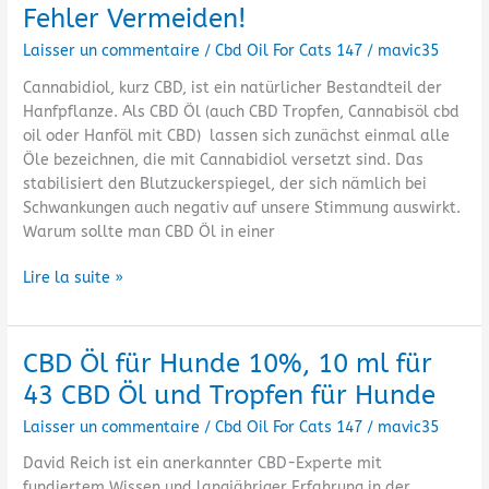
Öl
Fehler Vermeiden!
Wo
Laisser un commentaire
/
Cbd Oil For Cats 147
/
mavic35
Am
Besten
Cannabidiol, kurz CBD, ist ein natürlicher Bestandteil der
Kaufen?
Hanfpflanze. Als CBD Öl (auch CBD Tropfen, Cannabisöl cbd
Fehler
oil oder Hanföl mit CBD) lassen sich zunächst einmal alle
Vermeiden!
Öle bezeichnen, die mit Cannabidiol versetzt sind. Das
stabilisiert den Blutzuckerspiegel, der sich nämlich bei
Schwankungen auch negativ auf unsere Stimmung auswirkt.
Warum sollte man CBD Öl in einer
Lire la suite »
CBD Öl für Hunde 10%, 10 ml für
CBD
Öl
43 CBD Öl und Tropfen für Hunde
für
Laisser un commentaire
/
Cbd Oil For Cats 147
/
mavic35
Hunde
10%,
David Reich ist ein anerkannter CBD-Experte mit
10
fundiertem Wissen und langjähriger Erfahrung in der