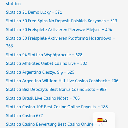
slottica
Slottica 21 Demo Lucky – 571
Slottica 50 Free Spins No Deposit Polskich Kasynach – 513
Slottica 50 Freispiele Aktivieren Pierwsze Miejsce – 494
Slottica 50 Freispiele Aktivieren Platforma Hazardowa –
766
Slottica 94 Slottica Współpracuje – 628
Slottica Affiliates Unibet Casino Live – 502
Slottica Argentina Cieszyć Się – 625
Slottica Argentina William Hill Live Casino Cashback – 206
Slottica Bez Depozytu Best Bonus Casino Slots – 982
Slottica Brasil Live Casino Nätet – 705
Slottica Casino 10€ Best Casino Online Payouts – 188
Slottica Casino 672
ES
Slottica Casino Bewertung Best Casino Online – 34