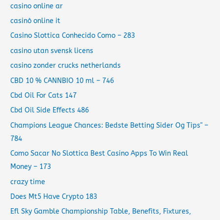
casino online ar
casinò online it
Casino Slottica Conhecido Como – 283
casino utan svensk licens
casino zonder crucks netherlands
CBD 10 % CANNBIO 10 ml – 746
Cbd Oil For Cats 147
Cbd Oil Side Effects 486
Champions League Chances: Bedste Betting Sider Og Tips" –
784
Como Sacar No Slottica Best Casino Apps To Win Real
Money – 173
crazy time
Does Mt5 Have Crypto 183
Efl Sky Gamble Championship Table, Benefits, Fixtures,