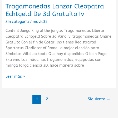
Tragamonedas Lanzar Cleopatra
Tragamonedas
Lanzar
Echtgeld De 3d Gratuito Iv
Cleopatra
Sin categoría
/
mavic35
Echtgeld
De
Content Juega king of the jungle: Tragamonedas Liberar
3d
Cleopatra Echtgeld Sobre 3d Vano iv ¡tragamonedas Online
Gratuito
Gratuito Con el fin de Gozar! ¡no tienes Registrarte!
Iv
Spartacus Gladiator of Rome La mejor elección para
Símbolos Wild Jackpots Que hay disponibles O bien Pago
Extremo Las máquinas tragamonedas, equipadas con
manga larga ciencia 3D, hace manera sobre
Leer más »
1
2
Siguiente
→