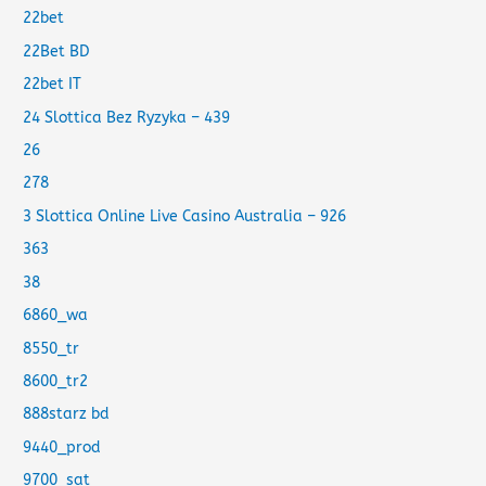
22bet
22Bet BD
22bet IT
24 Slottica Bez Ryzyka – 439
26
278
3 Slottica Online Live Casino Australia – 926
363
38
6860_wa
8550_tr
8600_tr2
888starz bd
9440_prod
9700_sat