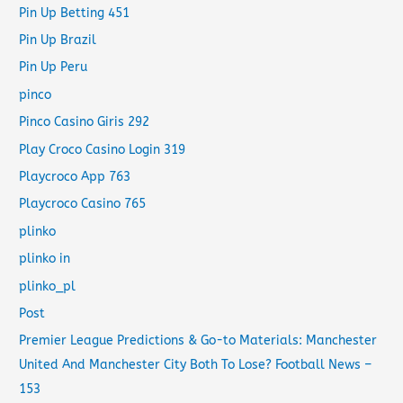
Pin Up Betting 451
Pin Up Brazil
Pin Up Peru
pinco
Pinco Casino Giris 292
Play Croco Casino Login 319
Playcroco App 763
Playcroco Casino 765
plinko
plinko in
plinko_pl
Post
Premier League Predictions & Go-to Materials: Manchester
United And Manchester City Both To Lose? Football News –
153