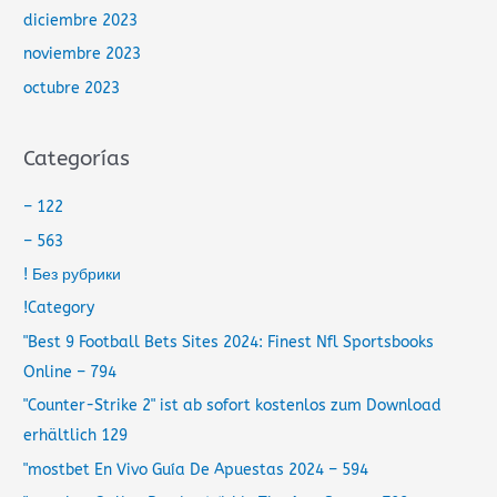
diciembre 2023
noviembre 2023
octubre 2023
Categorías
– 122
– 563
! Без рубрики
!Category
"Best 9 Football Bets Sites 2024: Finest Nfl Sportsbooks
Online – 794
"Counter-Strike 2" ist ab sofort kostenlos zum Download
erhältlich 129
"mostbet En Vivo Guía De Apuestas 2024 – 594