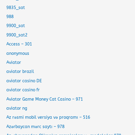
9835_sat
988
9900_sat
9900_sat2
Access – 301
anonymous
Aviator
aviator brazil
aviator casino DE
aviator casino fr
Aviator Game Money Cat Casino – 971
aviator ng
Az rəsmi mobil versiya və proqramı – 516
Azərbaycan mərc saytı – 978