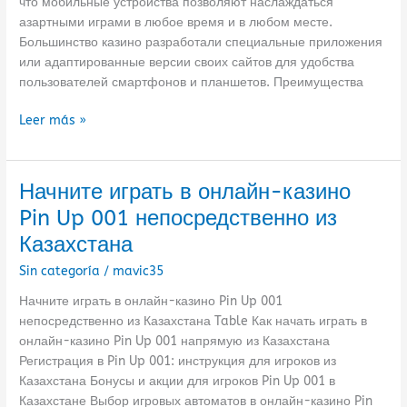
что мобильные устройства позволяют наслаждаться
азартными играми в любое время и в любом месте.
Большинство казино разработали специальные приложения
или адаптированные версии своих сайтов для удобства
пользователей смартфонов и планшетов. Преимущества
Leer más »
Начните играть в онлайн-казино
Начните
играть
Pin Up 001 непосредственно из
в
Казахстана
онлайн-
казино
Sin categoría
/
mavic35
Pin
Начните играть в онлайн-казино Pin Up 001
Up
непосредственно из Казахстана Table Как начать играть в
001
онлайн-казино Pin Up 001 напрямую из Казахстана
непосредственно
Регистрация в Pin Up 001: инструкция для игроков из
из
Казахстана Бонусы и акции для игроков Pin Up 001 в
Казахстана
Казахстане Выбор игровых автоматов в онлайн-казино Pin