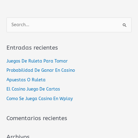
B
u
s
Entradas recientes
c
a
Juegos De Ruleta Para Tomar
r
Probabilidad De Ganar En Casino
p
Apuestas O Ruleta
o
El Casino Juego De Cartas
r
Como Se Juega Casino En Wplay
:
Comentarios recientes
Archivos