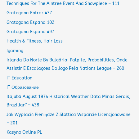
Techniques For The Aintree Event And Showpiece – 111
Gratogana Entrar 437
Gratogana Espana 102
Gratogana Espana 497
Health & Fitness, Hair Loss
Igaming
Irlanda Do Norte By Bulgária: Palpite, Probabilities, Onde
Assistir E Escalações Do Jogo Pela Nations League – 260
IT Education
IT Образование
Itajubá August 1974 Historical Weather Data Minas Gerais,
Brazilian" – 438
Jak Wypłacić Pieniądze Z Slottica Wsparcie Licencjonowane
– 201
Kasyno Online PL