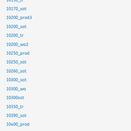
10150_tr
10170_sat
10200_prod3
10200_sat
10200_tr
10200_wa2
10250_prod
10250_sat
10260_sat
10300_sat
10300_wa
10300sat
10350_tr
10390_sat
10400_prod