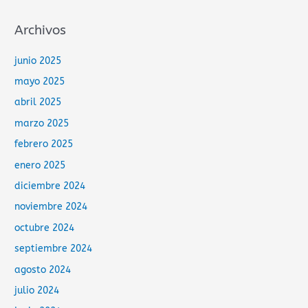
Archivos
junio 2025
mayo 2025
abril 2025
marzo 2025
febrero 2025
enero 2025
diciembre 2024
noviembre 2024
octubre 2024
septiembre 2024
agosto 2024
julio 2024