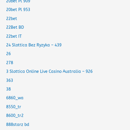
20bet Pl 909
20bet Pl 953
22bet
22Bet BD
22bet IT
24 Slottica Bez Ryzyka – 439
26
278
3 Slottica Online Live Casino Australia – 926
363
38
6860_wa
8550_tr
8600_tr2
888starz bd