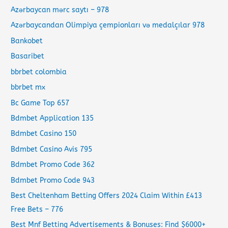
Azərbaycan mərc saytı – 978
Azərbaycandan Olimpiya çempionları və medalçılar 978
Bankobet
Basaribet
bbrbet colombia
bbrbet mx
Bc Game Top 657
Bdmbet Application 135
Bdmbet Casino 150
Bdmbet Casino Avis 795
Bdmbet Promo Code 362
Bdmbet Promo Code 943
Best Cheltenham Betting Offers 2024 Claim Within £413
Free Bets – 776
Best Mnf Betting Advertisements & Bonuses: Find $6000+