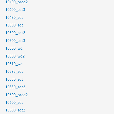
10400_prod2
10400_sat3
10480_sat
10500_sat
10500_sat2
10500_sat3
10500_wa
10500_wa2
10510_wa
10525_sat
10550_sat
10550_sat2
10600_prod2
10600_sat
10600_sat2