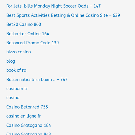
For Jets-bills Monday Night Soccer Odds – 147
Best Sports Activities Betting & Online Casino Site – 639
Bet20 Casino 860
Betbarter Online 164
Betonred Promo Code 139
bizzo casino
blog
book of ra
Bütün nəticələrə baxın .. – 747
casibom tr
casino
Casino Betonred 755
casino en ligne fr
Casino Gratogana 184
Casino Gratogana 843