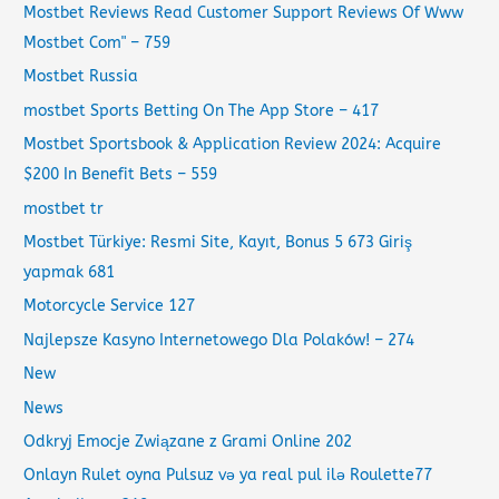
Mostbet Reviews Read Customer Support Reviews Of Www
Mostbet Com" – 759
Mostbet Russia
‎mostbet Sports Betting On The App Store – 417
Mostbet Sportsbook & Application Review 2024: Acquire
$200 In Benefit Bets – 559
mostbet tr
Mostbet Türkiye: Resmi Site, Kayıt, Bonus 5 673 Giriş
yapmak 681
Motorcycle Service 127
Najlepsze Kasyno Internetowego Dla Polaków! – 274
New
News
Odkryj Emocje Związane z Grami Online 202
Onlayn Rulet oyna Pulsuz və ya real pul ilə Roulette77