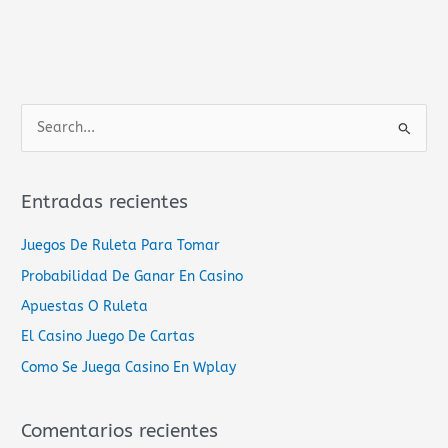
B
u
s
Entradas recientes
c
a
Juegos De Ruleta Para Tomar
r
Probabilidad De Ganar En Casino
p
Apuestas O Ruleta
o
El Casino Juego De Cartas
r
Como Se Juega Casino En Wplay
:
Comentarios recientes