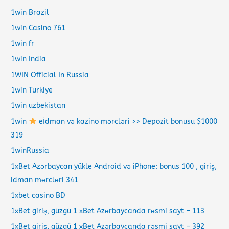
1win Brazil
1win Casino 761
1win fr
1win India
1WIN Official In Russia
1win Turkiye
1win uzbekistan
1win
eİdman və kazino mərcləri >> Depozit bonusu $1000
319
1winRussia
1xBet Azərbaycan yükle Android və iPhone: bonus 100 , giriş,
idman mərcləri 341
1xbet casino BD
1xBet giriş, güzgü 1 xBet Azərbaycanda rəsmi sayt – 113
1xBet giriş, güzgü 1 xBet Azərbaycanda rəsmi sayt – 392