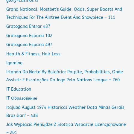
glory-casinos tr
Grand National: Mostbet's Guide, Odds, Super Boosts And
Techniques For The Aintree Event And Showpiece – 111
Gratogana Entrar 437
Gratogana Espana 102
Gratogana Espana 497
Health & Fitness, Hair Loss
Igaming
Irlanda Do Norte By Bulgária: Palpite, Probabilities, Onde
Assistir E Escalações Do Jogo Pela Nations League – 260
IT Education
IT Образование
Itajubá August 1974 Historical Weather Data Minas Gerais,
Brazilian" – 438
Jak Wypłacić Pieniądze Z Slottica Wsparcie Licencjonowane
– 201