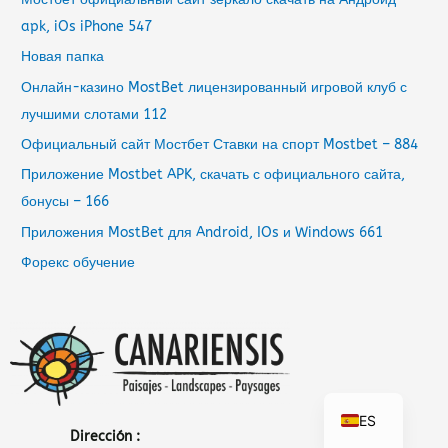
apk, iOs iPhone 547
Новая папка
Онлайн-казино MostBet лицензированный игровой клуб с
лучшими слотами 112
Официальный сайт Мостбет Ставки на спорт Mostbet – 884
Приложение Mostbet APK, скачать с официального сайта,
бонусы – 166
Приложения MostBet для Android, IOs и Windows 661
Форекс обучение
ES
Dirección :