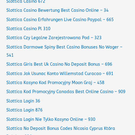
Slottica Casino 672
Slottica Casino Bewertung Best Casino Online – 34
Slottica Casino Erfahrungen Live Casino Paypal – 665
Slottica Casino Pl 310
Slottica Czy Legalne Zarejestrowana Pod – 323
Slottica Darmowe Spiny Best Casino Bonuses No Wager –
541
Slottica Giris Best Uk Casino No Deposit Bonus – 696
Slottica Jak Usunac Konto Willemstad Curacao – 691
Slottica Kasyno Kod Promocyjny Moon Graj – 458
Slottica Kod Promocyjny Canadas Best Online Casino – 909
Slottica Login 36
Slottica Login 876
Slottica Login Nie Tylko Kasyno Online – 930
Slottica No Deposit Bonus Codes Nicosia Cyprus Która