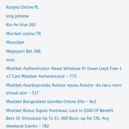
Kasyno Online PL
king johnnie
Kto Ao Vivo 262
Maribet casino TR
Masalbet
Megapari Bet 368
misc
Mostbet Authenticator About Windows Pc Down Load Free 1
47 Com Mostbet Authenticator – 775
Mostbet Azərbaycanda Aviator oyunu Aviator-da necə mərc
etmək olar – 517
Mostbet Bangladesh Gamble Online Site – 941
Mostbet Bonus Signal Postnews: Lock In $200 Of Benefit
Bets Or Stimulate Up To $1, 000 Back-up For Cfb, Any
Weekend Events – 782