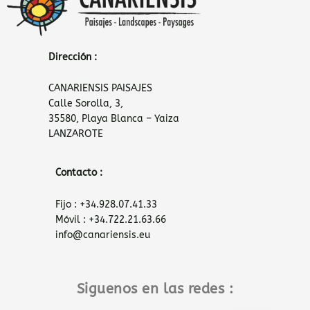
Dirección :
CANARIENSIS PAISAJES
Calle Sorolla, 3,
35580, Playa Blanca – Yaiza
LANZAROTE
Contacto :
Fijo : +34.928.07.41.33
Móvil : +34.722.21.63.66
info@canariensis.eu
Siguenos en las redes :