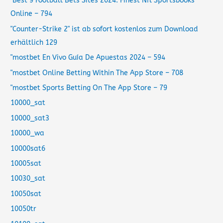
"Best 9 Football Bets Sites 2024: Finest Nfl Sportsbooks
Online – 794
"Counter-Strike 2" ist ab sofort kostenlos zum Download
erhältlich 129
"mostbet En Vivo Guía De Apuestas 2024 – 594
"‎mostbet Online Betting Within The App Store – 708
"‎mostbet Sports Betting On The App Store – 79
10000_sat
10000_sat3
10000_wa
10000sat6
10005sat
10030_sat
10050sat
10050tr