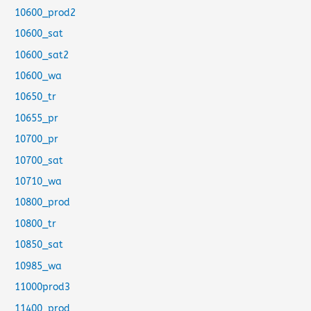
10600_prod2
10600_sat
10600_sat2
10600_wa
10650_tr
10655_pr
10700_pr
10700_sat
10710_wa
10800_prod
10800_tr
10850_sat
10985_wa
11000prod3
11400_prod