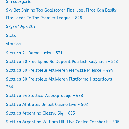
Sin categoría
Sky Bet Shining Top Goalscorer Tips: Joel Piroe Can Easily
Fire Leeds To The Premier League – 828
Sky247 Apk 207
Slots
slottica
Slottica 21 Demo Lucky – 571
Slottica 50 Free Spins No Deposit Polskich Kasynach – 513
Slottica 50 Freispiele Aktivieren Pierwsze Miejsce – 494
Slottica 50 Freispiele Aktivieren Platforma Hazardowa –
766
Slottica 94 Slottica Współpracuje – 628
Slottica Affiliates Unibet Casino Live – 502
Slottica Argentina Cieszyć Się – 625
Slottica Argentina William Hill Live Casino Cashback – 206