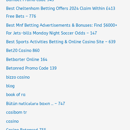
Best Cheltenham Betting Offers 2024 Claim Within £413
Free Bets – 776
Best Mnf Betting Advertisements & Bonuses: Find $6000+
For Jets-bills Monday Night Soccer Odds – 147
Best Sports Activities Betting & Online Casino Site – 639
Bet20 Casino 860
Betbarter Online 164
Betonred Promo Code 139
bizzo casino
blog
book of ra
Bütün nəticələrə baxın .. – 747
casibom tr
casino