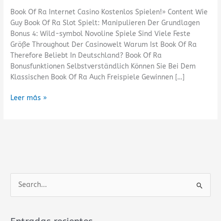
Spielen
Book Of Ra Internet Casino Kostenlos Spielen!» Content Wie
Ohne
Guy Book Of Ra Slot Spielt: Manipulieren Der Grundlagen
Anmeldung
Bonus 4: Wild-symbol Novoline Spiele Sind Viele Feste
Größe Throughout Der Casinowelt Warum Ist Book Of Ra
Therefore Beliebt In Deutschland? Book Of Ra
Bonusfunktionen Selbstverständlich Können Sie Bei Dem
Klassischen Book Of Ra Auch Freispiele Gewinnen […]
Leer más »
B
u
s