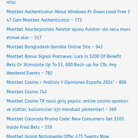
misc
Mostbet Authenticator About Windows Pc Down Load Free 1
47 Com Mostbet Authenticator – 775
Mostbet Azərbaycanda Aviator oyunu Aviator-da necə mərc
etmək olar – 517
Mostbet Bangladesh Gamble Online Site – 941
Mostbet Bonus Signal Postnews: Lock In $200 Of Benefit
Bets Or Stimulate Up To $1, 000 Back-up For Cfb, Any
Weekend Events – 782
Mostbet Casino > Análisis Y Opiniones España 2024" – 806
Mostbet Casino 742
Mostbet Casino TR nasıl giriş yapılır, online casino oyunları
ve slotlar, kullanıcılar için mevduat yöntemleri – 369
Mostbet Colorado Promo Code: New Consumers Get $105
Inside Fred Bets – 559
Mostbet Grand Nationwide Offer £75 Twenty Nine