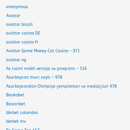
anonymous
Aviator
aviator brazil
aviator casino DE
aviator casino fr
Aviator Game Money Cat Casino – 971
aviator ng
Az rəsmi mobil versiya və proqramı – 516
Azərbaycan mərc saytı – 978
Azərbaycandan Olimpiya çempionları və medalçılar 978
Bankobet
Basaribet
bbrbet colombia
bbrbet mx