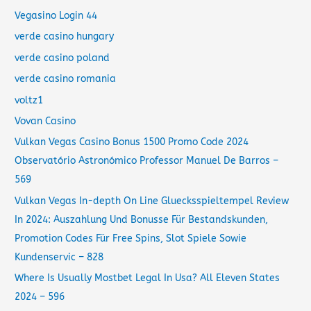
Vegasino Login 44
verde casino hungary
verde casino poland
verde casino romania
voltz1
Vovan Casino
Vulkan Vegas Casino Bonus 1500 Promo Code 2024
Observatório Astronómico Professor Manuel De Barros –
569
Vulkan Vegas In-depth On Line Gluecksspieltempel Review
In 2024: Auszahlung Und Bonusse Für Bestandskunden,
Promotion Codes Für Free Spins, Slot Spiele Sowie
Kundenservic – 828
Where Is Usually Mostbet Legal In Usa? All Eleven States
2024 – 596