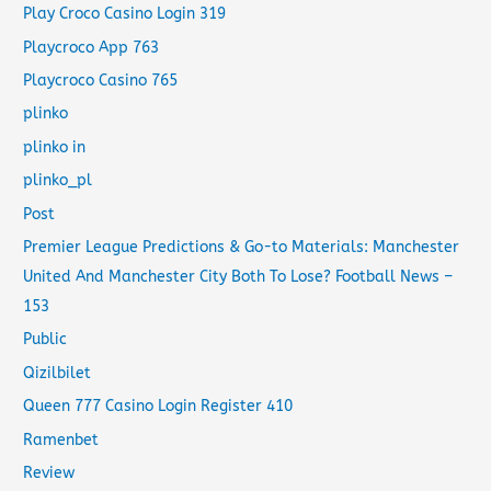
Play Croco Casino Login 319
Playcroco App 763
Playcroco Casino 765
plinko
plinko in
plinko_pl
Post
Premier League Predictions & Go-to Materials: Manchester
United And Manchester City Both To Lose? Football News –
153
Public
Qizilbilet
Queen 777 Casino Login Register 410
Ramenbet
Review