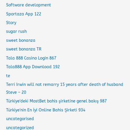
Software development
Sportaza App 122
Story
sugar rush
sweet bonanza
sweet bonanza TR
Tala 888 Casino Login 867
Tala888 App Download 192
te
Terri Irwin will not remarry 15 years after death of husband
Steve – 20
Türkiye'deki MostBet bahis şirketine genel bakış 987
Türkiye'nin En İyi Online Bahis Şirketi 934
uncategorised
uncategorized