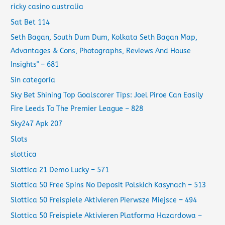
ricky casino australia
Sat Bet 114
Seth Bagan, South Dum Dum, Kolkata Seth Bagan Map,
Advantages & Cons, Photographs, Reviews And House
Insights" – 681
Sin categoría
Sky Bet Shining Top Goalscorer Tips: Joel Piroe Can Easily
Fire Leeds To The Premier League – 828
Sky247 Apk 207
Slots
slottica
Slottica 21 Demo Lucky – 571
Slottica 50 Free Spins No Deposit Polskich Kasynach – 513
Slottica 50 Freispiele Aktivieren Pierwsze Miejsce – 494
Slottica 50 Freispiele Aktivieren Platforma Hazardowa –