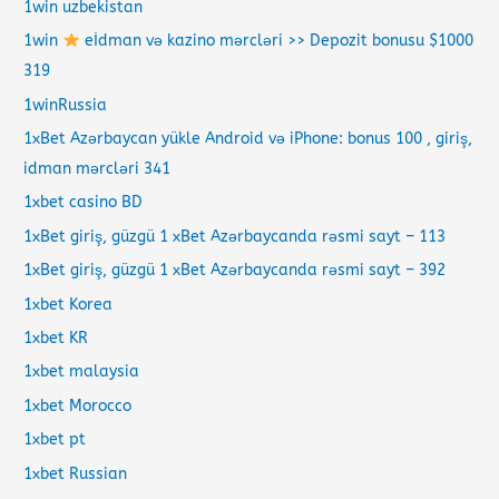
1win uzbekistan
1win
eİdman və kazino mərcləri >> Depozit bonusu $1000
319
1winRussia
1xBet Azərbaycan yükle Android və iPhone: bonus 100 , giriş,
idman mərcləri 341
1xbet casino BD
1xBet giriş, güzgü 1 xBet Azərbaycanda rəsmi sayt – 113
1xBet giriş, güzgü 1 xBet Azərbaycanda rəsmi sayt – 392
1xbet Korea
1xbet KR
1xbet malaysia
1xbet Morocco
1xbet pt
1xbet Russian