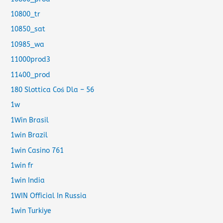
10800_tr
10850_sat
10985_wa
11000prod3
11400_prod
180 Slottica Coś Dla – 56
1w
1Win Brasil
1win Brazil
1win Casino 761
1win fr
1win India
1WIN Official In Russia
1win Turkiye