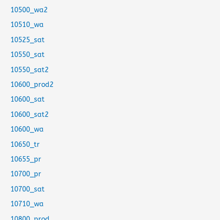
10500_wa2
10510_wa
10525_sat
10550_sat
10550_sat2
10600_prod2
10600_sat
10600_sat2
10600_wa
10650_tr
10655_pr
10700_pr
10700_sat
10710_wa
10800_prod