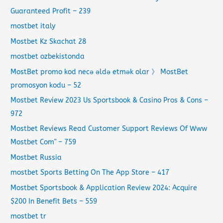
Guaranteed Profit – 239
mostbet italy
Mostbet Kz Skachat 28
mostbet ozbekistonda
MostBet promo kod necə əldə etmək olar 》 MostBet
promosyon kodu – 52
Mostbet Review 2023 Us Sportsbook & Casino Pros & Cons –
972
Mostbet Reviews Read Customer Support Reviews Of Www
Mostbet Com" – 759
Mostbet Russia
‎mostbet Sports Betting On The App Store – 417
Mostbet Sportsbook & Application Review 2024: Acquire
$200 In Benefit Bets – 559
mostbet tr