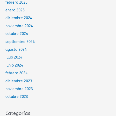
febrero 2025
enero 2025
diciembre 2024
noviembre 2024
octubre 2024
septiembre 2024
agosto 2024
julio 2024
junio 2024
febrero 2024
diciembre 2023
noviembre 2023
octubre 2023
Categorías