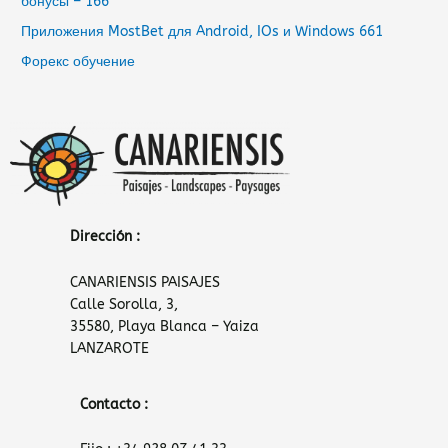
бонусы – 166
Приложения MostBet для Android, IOs и Windows 661
Форекс обучение
Dirección :
CANARIENSIS PAISAJES
Calle Sorolla, 3,
35580, Playa Blanca – Yaiza
LANZAROTE
Contacto :