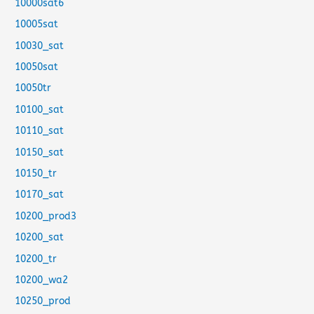
10000sat6
10005sat
10030_sat
10050sat
10050tr
10100_sat
10110_sat
10150_sat
10150_tr
10170_sat
10200_prod3
10200_sat
10200_tr
10200_wa2
10250_prod