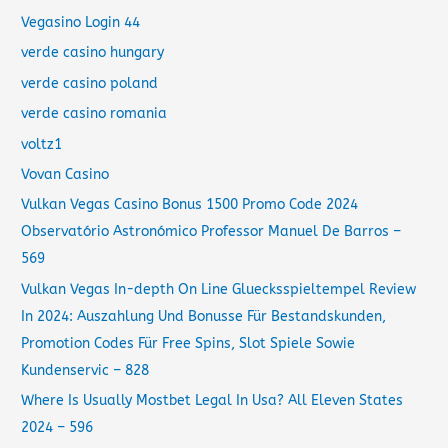
Vegasino Login 44
verde casino hungary
verde casino poland
verde casino romania
voltz1
Vovan Casino
Vulkan Vegas Casino Bonus 1500 Promo Code 2024
Observatório Astronómico Professor Manuel De Barros –
569
Vulkan Vegas In-depth On Line Gluecksspieltempel Review
In 2024: Auszahlung Und Bonusse Für Bestandskunden,
Promotion Codes Für Free Spins, Slot Spiele Sowie
Kundenservic – 828
Where Is Usually Mostbet Legal In Usa? All Eleven States
2024 – 596