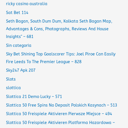
ricky casino australia
Sat Bet 114
Seth Bagan, South Dum Dum, Kolkata Seth Bagan Map,
Advantages & Cons, Photographs, Reviews And House
Insights" – 681
Sin categoría
Sky Bet Shining Top Goalscorer Tips: Joel Piroe Can Easily
Fire Leeds To The Premier League – 828
Sky247 Apk 207
Slots
slottica
Slottica 21 Demo Lucky – 571
Slottica 50 Free Spins No Deposit Polskich Kasynach – 513
Slottica 50 Freispiele Aktivieren Pierwsze Miejsce – 494
Slottica 50 Freispiele Aktivieren Platforma Hazardowa –