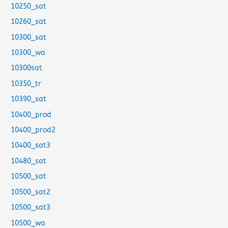
10250_sat
10260_sat
10300_sat
10300_wa
10300sat
10350_tr
10390_sat
10400_prod
10400_prod2
10400_sat3
10480_sat
10500_sat
10500_sat2
10500_sat3
10500_wa