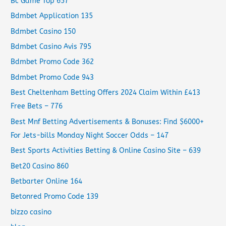
Bc Game Top 657
Bdmbet Application 135
Bdmbet Casino 150
Bdmbet Casino Avis 795
Bdmbet Promo Code 362
Bdmbet Promo Code 943
Best Cheltenham Betting Offers 2024 Claim Within £413
Free Bets – 776
Best Mnf Betting Advertisements & Bonuses: Find $6000+
For Jets-bills Monday Night Soccer Odds – 147
Best Sports Activities Betting & Online Casino Site – 639
Bet20 Casino 860
Betbarter Online 164
Betonred Promo Code 139
bizzo casino