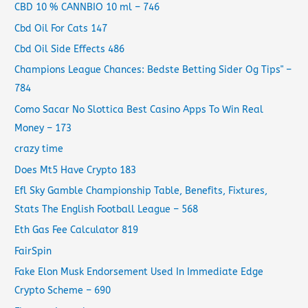
CBD 10 % CANNBIO 10 ml – 746
Cbd Oil For Cats 147
Cbd Oil Side Effects 486
Champions League Chances: Bedste Betting Sider Og Tips" –
784
Como Sacar No Slottica Best Casino Apps To Win Real
Money – 173
crazy time
Does Mt5 Have Crypto 183
Efl Sky Gamble Championship Table, Benefits, Fixtures,
Stats The English Football League – 568
Eth Gas Fee Calculator 819
FairSpin
Fake Elon Musk Endorsement Used In Immediate Edge
Crypto Scheme – 690