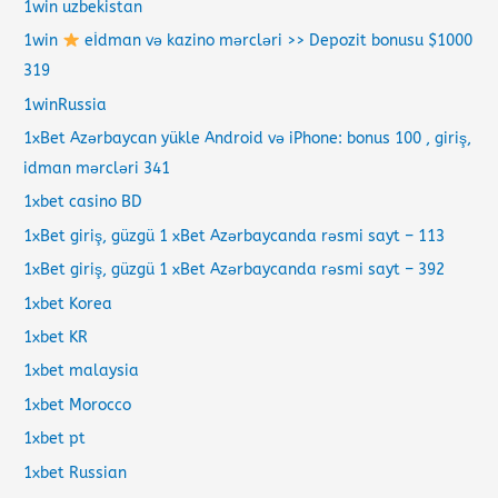
1win uzbekistan
1win
eİdman və kazino mərcləri >> Depozit bonusu $1000
319
1winRussia
1xBet Azərbaycan yükle Android və iPhone: bonus 100 , giriş,
idman mərcləri 341
1xbet casino BD
1xBet giriş, güzgü 1 xBet Azərbaycanda rəsmi sayt – 113
1xBet giriş, güzgü 1 xBet Azərbaycanda rəsmi sayt – 392
1xbet Korea
1xbet KR
1xbet malaysia
1xbet Morocco
1xbet pt
1xbet Russian