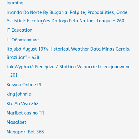
Igaming
Irlanda Do Norte By Bulgária: Palpite, Probabilities, Onde
Assistir E Escalações Do Jogo Pela Nations League – 260
IT Education
IT Образование
Itajubá August 1974 Historical Weather Data Minas Gerais,
Brazilian" – 438
Jak Wypłacić Pieniądze Z Slottica Wsparcie Licencjonowane
– 201
Kasyno Online PL
king johnnie
Kto Ao Vivo 262
Maribet casino TR
Masalbet
Megapari Bet 368