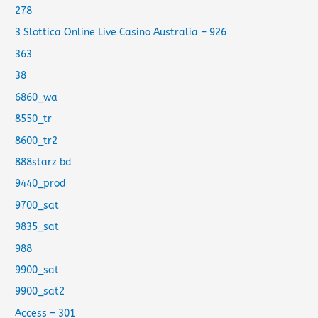
278
3 Slottica Online Live Casino Australia – 926
363
38
6860_wa
8550_tr
8600_tr2
888starz bd
9440_prod
9700_sat
9835_sat
988
9900_sat
9900_sat2
Access – 301