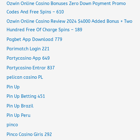
Ozwin Online Casino Bonuses Zero Down Payment Promo
Codes And Free Spins – 610
Ozwin Online Casino Review 2024 $4000 Added Bonus + Two
Hundred Free Of Charge Spins – 189
Pagbet App Download 779
Parimatch Login 221
Partycasino App 649
Partycasino Entrar 837
pelican casino PL
Pin Up
Pin Up Betting 451
Pin Up Brazil
Pin Up Peru
pinco
Pinco Casino Giris 292