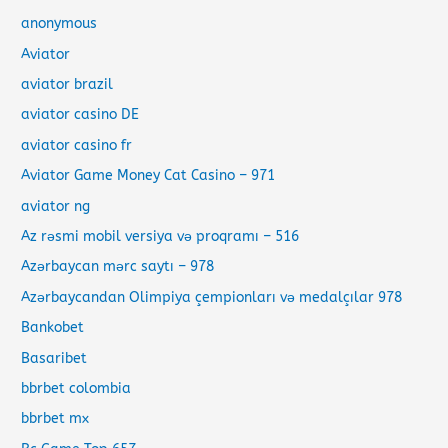
anonymous
Aviator
aviator brazil
aviator casino DE
aviator casino fr
Aviator Game Money Cat Casino – 971
aviator ng
Az rəsmi mobil versiya və proqramı – 516
Azərbaycan mərc saytı – 978
Azərbaycandan Olimpiya çempionları və medalçılar 978
Bankobet
Basaribet
bbrbet colombia
bbrbet mx