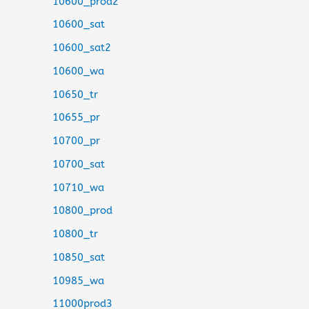
10600_prod2
10600_sat
10600_sat2
10600_wa
10650_tr
10655_pr
10700_pr
10700_sat
10710_wa
10800_prod
10800_tr
10850_sat
10985_wa
11000prod3