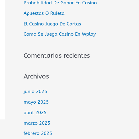
r
Probabilidad De Ganar En Casino
p
Apuestas O Ruleta
o
El Casino Juego De Cartas
r
Como Se Juega Casino En Wplay
:
Comentarios recientes
Archivos
junio 2025
mayo 2025
abril 2025
marzo 2025
febrero 2025