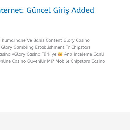
ternet: Güncel Giriş Added
’de Kumarhane Ve Bahis Content Glory Casino
 Glory Gambling Establishment Tr Chipstars
asino «Glory Casino Türkiye
Ana Inceleme Canli
nline Casino Güvenilir Mi? Mobile Chipstars Casino