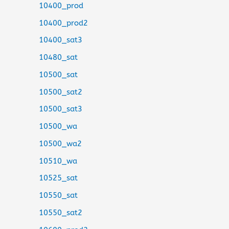
10400_prod
10400_prod2
10400_sat3
10480_sat
10500_sat
10500_sat2
10500_sat3
10500_wa
10500_wa2
10510_wa
10525_sat
10550_sat
10550_sat2