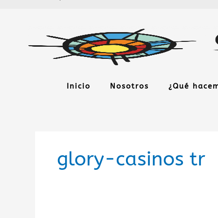
Ir
al
contenido
Inicio
Nosotros
¿Qué hace
glory-casinos tr