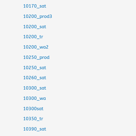
10170_sat
10200_prod3
10200_sat
10200_tr
10200_wa2
10250_prod
10250_sat
10260_sat
10300_sat
10300_wa
10300sat
10350_tr
10390_sat