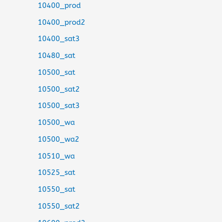
10400_prod
10400_prod2
10400_sat3
10480_sat
10500_sat
10500_sat2
10500_sat3
10500_wa
10500_wa2
10510_wa
10525_sat
10550_sat
10550_sat2