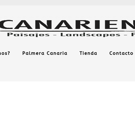
mos?
Palmera Canaria
Tienda
Contacto