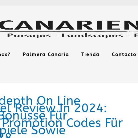
mos?
Palmera Canaria
Tienda
Contacto
depth On Line
el Review In 2024:
Bonusse Für
 Promotion Codes Für
Spiele Sowie
28