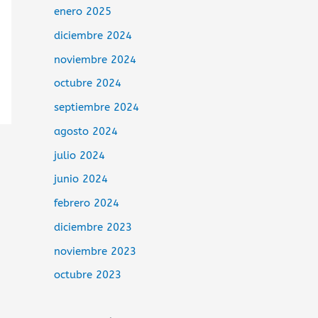
enero 2025
diciembre 2024
noviembre 2024
octubre 2024
septiembre 2024
agosto 2024
julio 2024
junio 2024
febrero 2024
diciembre 2023
noviembre 2023
octubre 2023