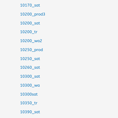
10170_sat
10200_prod3
10200_sat
10200_tr
10200_wa2
10250_prod
10250_sat
10260_sat
10300_sat
10300_wa
10300sat
10350_tr
10390_sat