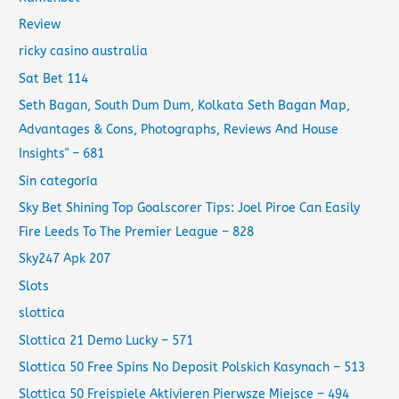
Review
ricky casino australia
Sat Bet 114
Seth Bagan, South Dum Dum, Kolkata Seth Bagan Map,
Advantages & Cons, Photographs, Reviews And House
Insights" – 681
Sin categoría
Sky Bet Shining Top Goalscorer Tips: Joel Piroe Can Easily
Fire Leeds To The Premier League – 828
Sky247 Apk 207
Slots
slottica
Slottica 21 Demo Lucky – 571
Slottica 50 Free Spins No Deposit Polskich Kasynach – 513
Slottica 50 Freispiele Aktivieren Pierwsze Miejsce – 494