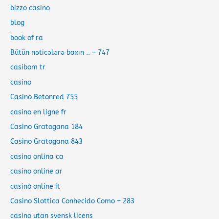
bizzo casino
blog
book of ra
Bütün nəticələrə baxın .. – 747
casibom tr
casino
Casino Betonred 755
casino en ligne fr
Casino Gratogana 184
Casino Gratogana 843
casino onlina ca
casino online ar
casinò online it
Casino Slottica Conhecido Como – 283
casino utan svensk licens