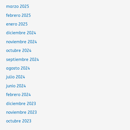
marzo 2025
febrero 2025
enero 2025
diciembre 2024
noviembre 2024
octubre 2024
septiembre 2024
agosto 2024
julio 2024
junio 2024
febrero 2024
diciembre 2023
noviembre 2023
octubre 2023