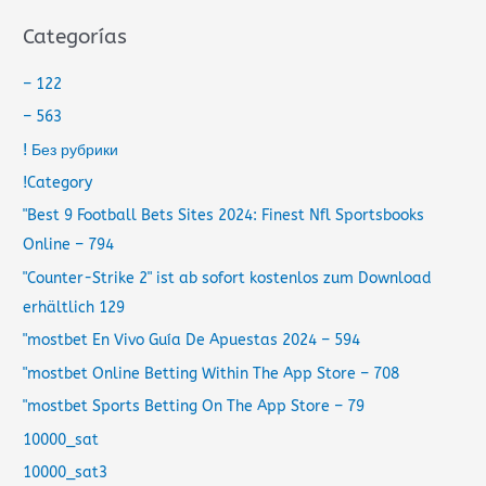
Categorías
– 122
– 563
! Без рубрики
!Category
"Best 9 Football Bets Sites 2024: Finest Nfl Sportsbooks
Online – 794
"Counter-Strike 2" ist ab sofort kostenlos zum Download
erhältlich 129
"mostbet En Vivo Guía De Apuestas 2024 – 594
"‎mostbet Online Betting Within The App Store – 708
"‎mostbet Sports Betting On The App Store – 79
10000_sat
10000_sat3