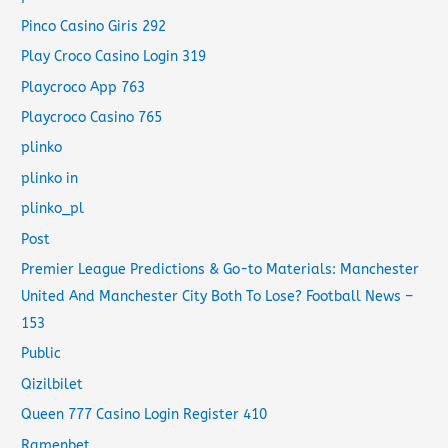
Pinco Casino Giris 292
Play Croco Casino Login 319
Playcroco App 763
Playcroco Casino 765
plinko
plinko in
plinko_pl
Post
Premier League Predictions & Go-to Materials: Manchester
United And Manchester City Both To Lose? Football News –
153
Public
Qizilbilet
Queen 777 Casino Login Register 410
Ramenbet