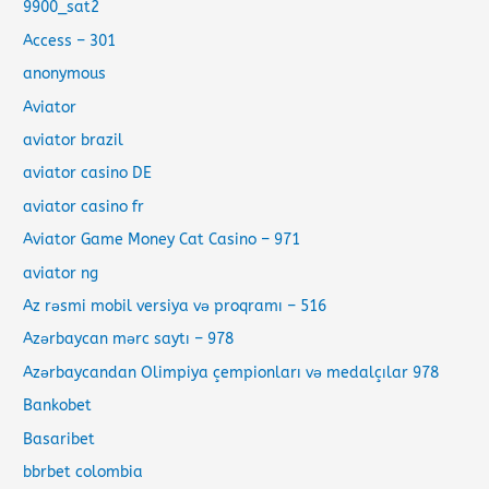
9900_sat2
Access – 301
anonymous
Aviator
aviator brazil
aviator casino DE
aviator casino fr
Aviator Game Money Cat Casino – 971
aviator ng
Az rəsmi mobil versiya və proqramı – 516
Azərbaycan mərc saytı – 978
Azərbaycandan Olimpiya çempionları və medalçılar 978
Bankobet
Basaribet
bbrbet colombia