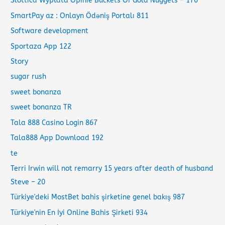
Slottica Wypłata Opinie Buckets Of Gold Nuggets – 170
SmartPay az : Onlayn Ödəniş Portalı 811
Software development
Sportaza App 122
Story
sugar rush
sweet bonanza
sweet bonanza TR
Tala 888 Casino Login 867
Tala888 App Download 192
te
Terri Irwin will not remarry 15 years after death of husband
Steve – 20
Türkiye'deki MostBet bahis şirketine genel bakış 987
Türkiye'nin En İyi Online Bahis Şirketi 934