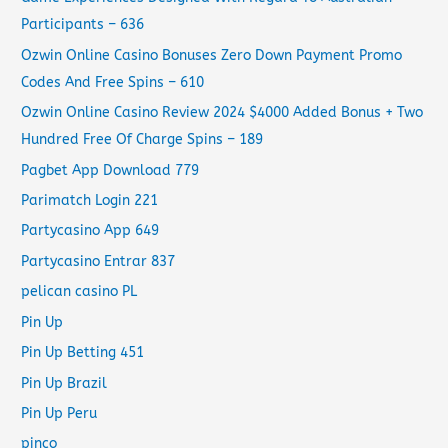
Participants – 636
Ozwin Online Casino Bonuses Zero Down Payment Promo
Codes And Free Spins – 610
Ozwin Online Casino Review 2024 $4000 Added Bonus + Two
Hundred Free Of Charge Spins – 189
Pagbet App Download 779
Parimatch Login 221
Partycasino App 649
Partycasino Entrar 837
pelican casino PL
Pin Up
Pin Up Betting 451
Pin Up Brazil
Pin Up Peru
pinco