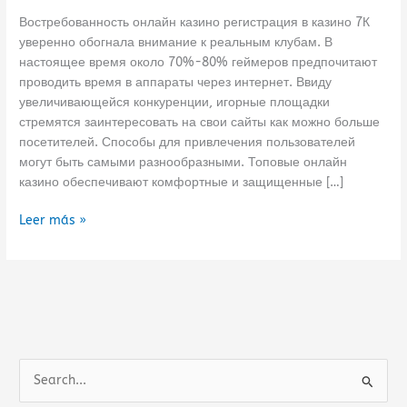
каталоге
Востребованность онлайн казино регистрация в казино 7К
виртуального
уверенно обогнала внимание к реальным клубам. В
клуба
настоящее время около 70%-80% геймеров предпочитают
казино
проводить время в аппараты через интернет. Ввиду
7К
увеличивающейся конкуренции, игорные площадки
стремятся заинтересовать на свои сайты как можно больше
посетителей. Способы для привлечения пользователей
могут быть самыми разнообразными. Топовые онлайн
казино обеспечивают комфортные и защищенные […]
Leer más »
B