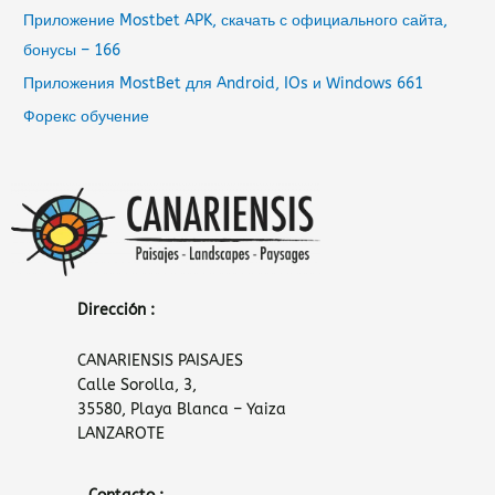
Приложение Mostbet APK, скачать с официального сайта,
бонусы – 166
Приложения MostBet для Android, IOs и Windows 661
Форекс обучение
Dirección :
CANARIENSIS PAISAJES
Calle Sorolla, 3,
35580, Playa Blanca – Yaiza
LANZAROTE