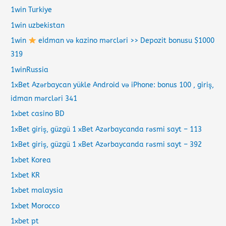
1win Turkiye
1win uzbekistan
1win
eİdman və kazino mərcləri >> Depozit bonusu $1000
319
1winRussia
1xBet Azərbaycan yükle Android və iPhone: bonus 100 , giriş,
idman mərcləri 341
1xbet casino BD
1xBet giriş, güzgü 1 xBet Azərbaycanda rəsmi sayt – 113
1xBet giriş, güzgü 1 xBet Azərbaycanda rəsmi sayt – 392
1xbet Korea
1xbet KR
1xbet malaysia
1xbet Morocco
1xbet pt