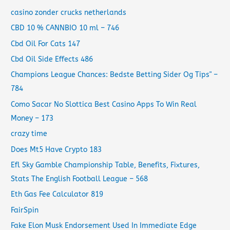
casino zonder crucks netherlands
CBD 10 % CANNBIO 10 ml – 746
Cbd Oil For Cats 147
Cbd Oil Side Effects 486
Champions League Chances: Bedste Betting Sider Og Tips" –
784
Como Sacar No Slottica Best Casino Apps To Win Real
Money – 173
crazy time
Does Mt5 Have Crypto 183
Efl Sky Gamble Championship Table, Benefits, Fixtures,
Stats The English Football League – 568
Eth Gas Fee Calculator 819
FairSpin
Fake Elon Musk Endorsement Used In Immediate Edge