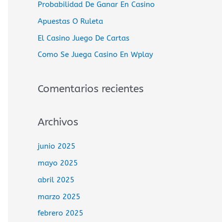
r
Probabilidad De Ganar En Casino
p
Apuestas O Ruleta
o
El Casino Juego De Cartas
r
Como Se Juega Casino En Wplay
:
Comentarios recientes
Archivos
junio 2025
mayo 2025
abril 2025
marzo 2025
febrero 2025