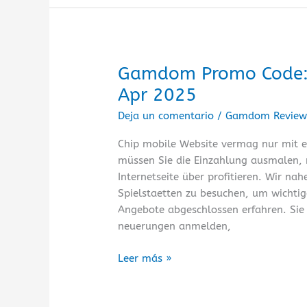
Gamdom Promo Code: 
Gamdom
Promo
Apr 2025 ️
Code:
Deja un comentario
/
Gamdom Review
Efirbet
Für
Chip mobile Website vermag nur mit e
15%
müssen Sie die Einzahlung ausmalen, m
Rakeback
Internetseite über profitieren. Wir na
Apr
Spielstaetten zu besuchen, um wichtig
2025
Angebote abgeschlossen erfahren. Sie 
neuerungen anmelden,
Leer más »