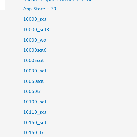
App Store – 79
10000_sat
10000_sat3
10000_wa
10000sat6
10005sat
10030_sat
10050sat
10050tr
10100_sat
10110_sat
10150_sat
10150_tr