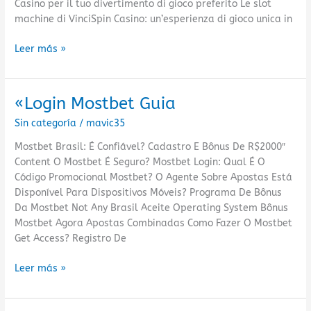
Casino per il tuo divertimento di gioco preferito Le slot
casino,
machine di VinciSpin Casino: un’esperienza di gioco unica in
il
tuo
Leer más »
divertimento
di
gioco
«Login Mostbet Guia
«Login
preferito!
Mostbet
Sin categoría
/
mavic35
Guia
Mostbet Brasil: É Confiável? Cadastro E Bônus De R$2000″
Content O Mostbet É Seguro? Mostbet Login: Qual É O
Código Promocional Mostbet? O Agente Sobre Apostas Está
Disponível Para Dispositivos Móveis? Programa De Bônus
Da Mostbet Not Any Brasil Aceite Operating System Bônus
Mostbet Agora Apostas Combinadas Como Fazer O Mostbet
Get Access? Registro De
Leer más »