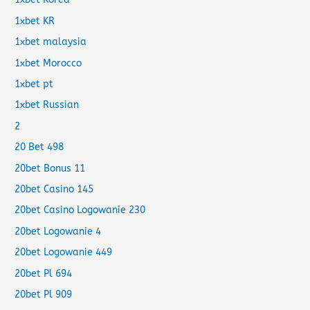
1xbet KR
1xbet malaysia
1xbet Morocco
1xbet pt
1xbet Russian
2
20 Bet 498
20bet Bonus 11
20bet Casino 145
20bet Casino Logowanie 230
20bet Logowanie 4
20bet Logowanie 449
20bet Pl 694
20bet Pl 909