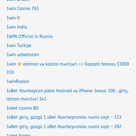
1win Casino 761
1win fr
1win India
1WIN Official In Russia
1win Turkiye
1win uzbekistan
1win
eİdman və kazino mərcləri >> Depozit bonusu $1000
319
1winRussia
1xBet Azərbaycan yükle Android və iPhone: bonus 100 , giriş,
idman mərcləri 341
1xbet casino BD
1xBet giriş, güzgü 1 xBet Azərbaycanda rəsmi sayt – 113
1xBet giriş, güzgü 1 xBet Azərbaycanda rəsmi sayt – 392
1xbet Korea