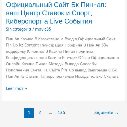
Официальный Сайт Бк Пин-ап:
Официальный
Сайт
ваш Центр Ставок и Спорт,
Бк
Киберспорт а Live События
Пин-
ап:
Sin categoría
/
mavic35
ваш
Пин Ап Казино В Казахстане ᐉ Вход в Официальный Сайт
Центр
Pin Up Kz Content Регистрация Профиля В Пин Ап 634
Ставок
поддержку Клиентов В Казино Пинап политика
и
Конфиденциальности Казино Pin-up» Обзор Официального
Спорт,
Онлайн Казино Пинап Методы Вывода Способы
Киберспорт
Пополнения Счета На Сайте Pin-up вывод Выигрыша С Бк
а
Пин Ап Кз Ставки На перспективные Исходы только Скачать
Live
События
Leer más »
1
2
…
135
Siguiente
→