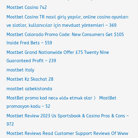
Mostbet Casino 742
Mostbet Casino TR nasıl giriş yapılır, online casino oyunları
ve slotlar, kullanıcılar için mevduat yöntemleri – 369
Mostbet Colorado Promo Code: New Consumers Get $105
Inside Fred Bets – 559
Mostbet Grand Nationwide Offer £75 Twenty Nine
Guaranteed Profit – 239
mostbet italy
Mostbet Kz Skachat 28
mostbet ozbekistonda
MostBet promo kod necə əldə etmək olar 》 MostBet
promosyon kodu – 52
Mostbet Review 2023 Us Sportsbook & Casino Pros & Cons –
972
Mostbet Reviews Read Customer Support Reviews Of Www