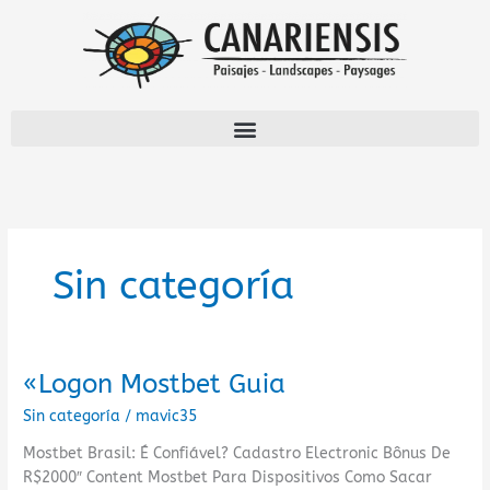
Ir
al
contenido
Sin categoría
«Logon Mostbet Guia
«Logon
Mostbet
Sin categoría
/
mavic35
Guia
Mostbet Brasil: É Confiável? Cadastro Electronic Bônus De
R$2000″ Content Mostbet Para Dispositivos Como Sacar