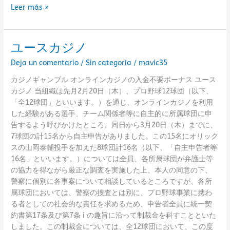
Leer más »
ユースカジノ
ユ
ー
Deja un comentario
/
Sin categoría
/
mavic35
ス
カ
カジノギャンブル オンラインカジノの入金不要ボーナス ユース
ジ
カジノ 当組織は先月2月20日（木）、プロ野球12球団（以下、
ノ
「全12球団」といいます。）を通じ、オンラインカジノを利用
した経験がある選手、チーム関係者等に自主的に所属球団に申
告するよう呼びかけたところ、同日から3月20日（木）までに、
7球団の計15名から自主申告がありました。この15名にオリック
スの山岡泰輔投手を加えた8球団計16名（以下、「自主申告者等
16名」といいます。）については全員、各所属球団が弁護士等
の協力を得ながら厳正な調査を実施した上、本人の同意の下、
警察に個別に各事案について相談しているところですが、各所
属球団においては、警察の捜査とは別に、プロ野球事業に携わ
る者としての社会的な責任を求めるため、申告者全員に統一契
約書第17条及び第7条 i の趣旨に沿って制裁金を科すことといた
しました。この制裁金については、全12球団において、この度