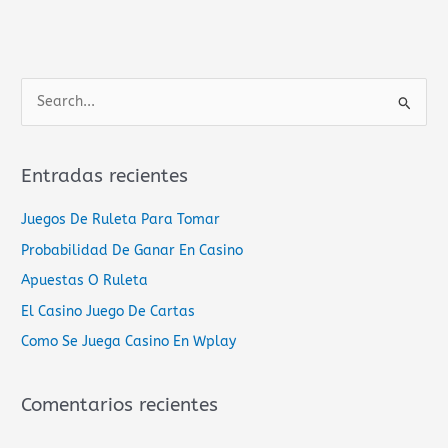
B
u
s
Entradas recientes
c
a
Juegos De Ruleta Para Tomar
r
Probabilidad De Ganar En Casino
p
Apuestas O Ruleta
o
El Casino Juego De Cartas
r
Como Se Juega Casino En Wplay
:
Comentarios recientes