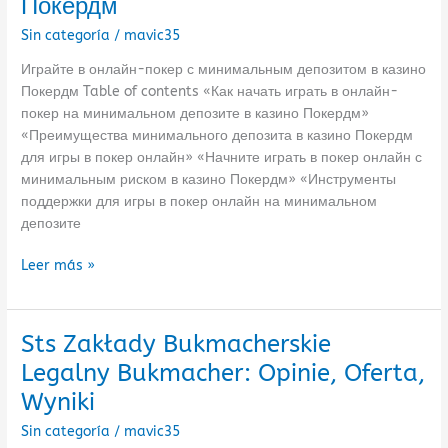
Покердм
покер
с
Sin categoría
/
mavic35
минимальным
Играйте в онлайн-покер с минимальным депозитом в казино
депозитом
Покердм Table of contents «Как начать играть в онлайн-
в
покер на минимальном депозите в казино Покердм»
казино
«Преимущества минимального депозита в казино Покердм
Покердм
для игры в покер онлайн» «Начните играть в покер онлайн с
минимальным риском в казино Покердм» «Инструменты
поддержки для игры в покер онлайн на минимальном
депозите
Leer más »
Sts Zakłady Bukmacherskie
Sts
Zakłady
Legalny Bukmacher: Opinie, Oferta,
Bukmacherskie
Wyniki
Legalny
Bukmacher:
Sin categoría
/
mavic35