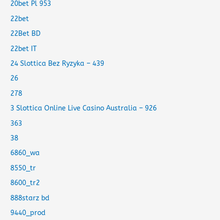
20bet Pl 953
22bet
22Bet BD
22bet IT
24 Slottica Bez Ryzyka – 439
26
278
3 Slottica Online Live Casino Australia – 926
363
38
6860_wa
8550_tr
8600_tr2
888starz bd
9440_prod