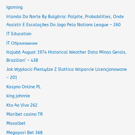
Igaming
Irlanda Do Norte By Bulgária: Palpite, Probabilities, Onde
Assistir E Escalações Do Jogo Pela Nations League – 260
IT Education
IT Образование
Itajubá August 1974 Historical Weather Data Minas Gerais,
Brazilian" – 438
Jak Wypłacić Pieniądze Z Slottica Wsparcie Licencjonowane
– 201
Kasyno Online PL
king johnnie
Kto Ao Vivo 262
Maribet casino TR
Masalbet
Megapari Bet 368