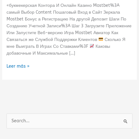
только
«букмекерская Контора И Онлайн Казино Mostbet%3A
Ios
самый Выбор Content Пошаговый Вход в Сайт Зеркала
Бонус
Mostbet Бонус а Регистрацию На другой Депозит Шаги По
125%»
Созданию Учетной Записи%3A Шаг 3 Загрузите Приложение
Или Запустите Веб-версию Игра Mostbet Авиатор Как
Связаться же Службой Поддержки Клиентов
Сколько Я
мне Выиграть В Играх Со Ставками%3F
Каковы
добавочные И Максимальные […]
Leer más »
B
u
s