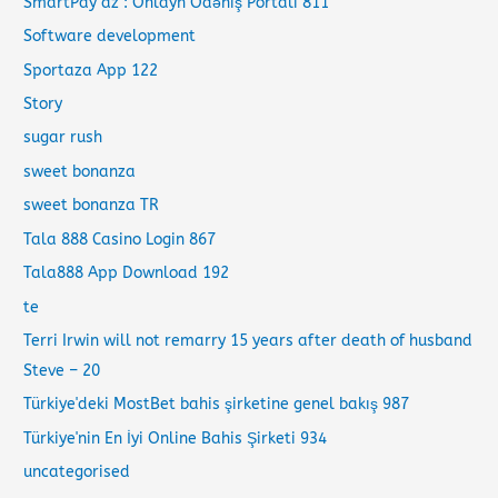
SmartPay az : Onlayn Ödəniş Portalı 811
Software development
Sportaza App 122
Story
sugar rush
sweet bonanza
sweet bonanza TR
Tala 888 Casino Login 867
Tala888 App Download 192
te
Terri Irwin will not remarry 15 years after death of husband
Steve – 20
Türkiye'deki MostBet bahis şirketine genel bakış 987
Türkiye'nin En İyi Online Bahis Şirketi 934
uncategorised