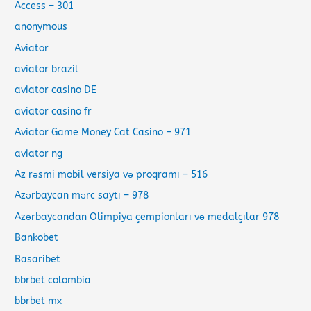
Access – 301
anonymous
Aviator
aviator brazil
aviator casino DE
aviator casino fr
Aviator Game Money Cat Casino – 971
aviator ng
Az rəsmi mobil versiya və proqramı – 516
Azərbaycan mərc saytı – 978
Azərbaycandan Olimpiya çempionları və medalçılar 978
Bankobet
Basaribet
bbrbet colombia
bbrbet mx