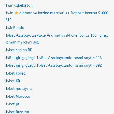
1win uzbekistan
1win
eİdman və kazino mərcləri >> Depozit bonusu $1000
319
1winRussia
1xBet Azərbaycan yükle Android və iPhone: bonus 100 , giriş,
idman mərcləri 341
1xbet casino BD
1xBet giriş, güzgü 1 xBet Azərbaycanda rəsmi sayt – 113
1xBet giriş, güzgü 1 xBet Azərbaycanda rəsmi sayt – 392
1xbet Korea
1xbet KR
1xbet malaysia
1xbet Morocco
1xbet pt
1xbet Russian