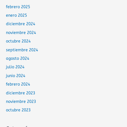
febrero 2025
enero 2025
diciembre 2024
noviembre 2024
octubre 2024
septiembre 2024
agosto 2024
julio 2024
junio 2024
febrero 2024
diciembre 2023
noviembre 2023
octubre 2023