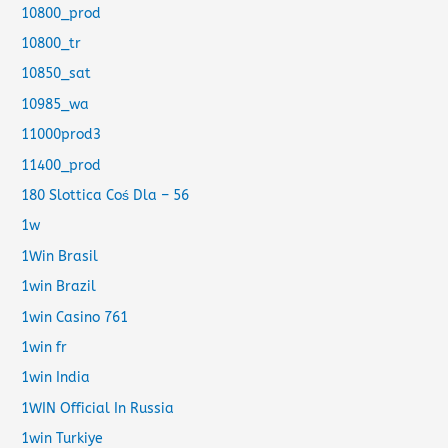
10800_prod
10800_tr
10850_sat
10985_wa
11000prod3
11400_prod
180 Slottica Coś Dla – 56
1w
1Win Brasil
1win Brazil
1win Casino 761
1win fr
1win India
1WIN Official In Russia
1win Turkiye