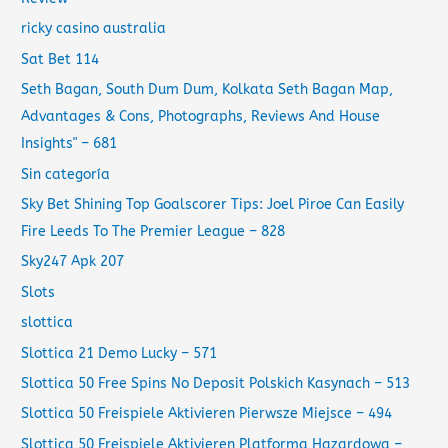
ricky casino australia
Sat Bet 114
Seth Bagan, South Dum Dum, Kolkata Seth Bagan Map,
Advantages & Cons, Photographs, Reviews And House
Insights" – 681
Sin categoría
Sky Bet Shining Top Goalscorer Tips: Joel Piroe Can Easily
Fire Leeds To The Premier League – 828
Sky247 Apk 207
Slots
slottica
Slottica 21 Demo Lucky – 571
Slottica 50 Free Spins No Deposit Polskich Kasynach – 513
Slottica 50 Freispiele Aktivieren Pierwsze Miejsce – 494
Slottica 50 Freispiele Aktivieren Platforma Hazardowa –