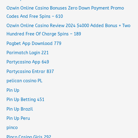
Ozwin Online Casino Bonuses Zero Down Payment Promo
Codes And Free Spins – 610
Ozwin Online Casino Review 2024 $4000 Added Bonus + Two
Hundred Free Of Charge Spins – 189
Pagbet App Download 779
Parimatch Login 221
Partycasino App 649
Partycasino Entrar 837
pelican casino PL
Pin Up
Pin Up Betting 451
Pin Up Brazil
Pin Up Peru
pinco
Pinco Casino Giris 292