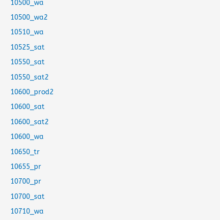
10500_wa
10500_wa2
10510_wa
10525_sat
10550_sat
10550_sat2
10600_prod2
10600_sat
10600_sat2
10600_wa
10650_tr
10655_pr
10700_pr
10700_sat
10710_wa