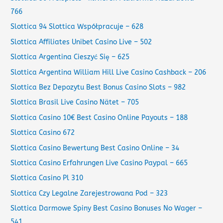
766
Slottica 94 Slottica Współpracuje – 628
Slottica Affiliates Unibet Casino Live – 502
Slottica Argentina Cieszyć Się – 625
Slottica Argentina William Hill Live Casino Cashback – 206
Slottica Bez Depozytu Best Bonus Casino Slots – 982
Slottica Brasil Live Casino Nätet – 705
Slottica Casino 10€ Best Casino Online Payouts – 188
Slottica Casino 672
Slottica Casino Bewertung Best Casino Online – 34
Slottica Casino Erfahrungen Live Casino Paypal – 665
Slottica Casino Pl 310
Slottica Czy Legalne Zarejestrowana Pod – 323
Slottica Darmowe Spiny Best Casino Bonuses No Wager –
541