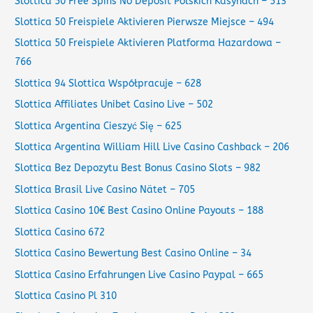
Slottica 50 Free Spins No Deposit Polskich Kasynach – 513
Slottica 50 Freispiele Aktivieren Pierwsze Miejsce – 494
Slottica 50 Freispiele Aktivieren Platforma Hazardowa –
766
Slottica 94 Slottica Współpracuje – 628
Slottica Affiliates Unibet Casino Live – 502
Slottica Argentina Cieszyć Się – 625
Slottica Argentina William Hill Live Casino Cashback – 206
Slottica Bez Depozytu Best Bonus Casino Slots – 982
Slottica Brasil Live Casino Nätet – 705
Slottica Casino 10€ Best Casino Online Payouts – 188
Slottica Casino 672
Slottica Casino Bewertung Best Casino Online – 34
Slottica Casino Erfahrungen Live Casino Paypal – 665
Slottica Casino Pl 310