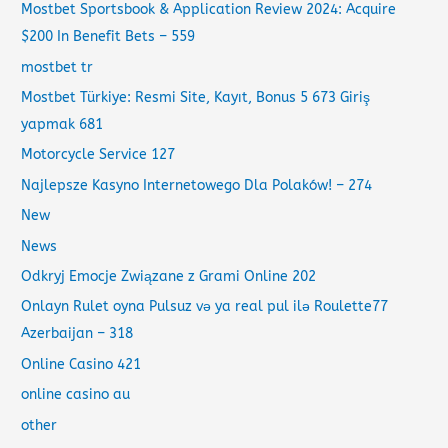
Mostbet Sportsbook & Application Review 2024: Acquire
$200 In Benefit Bets – 559
mostbet tr
Mostbet Türkiye: Resmi Site, Kayıt, Bonus 5 673 Giriş
yapmak 681
Motorcycle Service 127
Najlepsze Kasyno Internetowego Dla Polaków! – 274
New
News
Odkryj Emocje Związane z Grami Online 202
Onlayn Rulet oyna Pulsuz və ya real pul ilə Roulette77
Azerbaijan – 318
Online Casino 421
online casino au
other