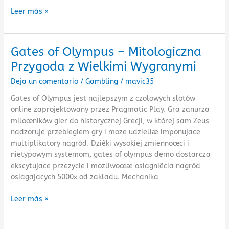
Leer más »
Gates of Olympus – Mitologiczna
Gates
of
Przygoda z Wielkimi Wygranymi
Olympus
Deja un comentario
/
Gambling
/
mavic35
–
Mitologiczna
Gates of Olympus jest najlepszym z czolowych slotów
Przygoda
online zaprojektowany przez Pragmatic Play. Gra zanurza
z
miloœników gier do historycznej Grecji, w której sam Zeus
Wielkimi
nadzoruje przebiegiem gry i moze udzieliæ imponujace
Wygranymi
multiplikatory nagród. Dziêki wysokiej zmiennoœci i
nietypowym systemom, gates of olympus demo dostarcza
ekscytujace przezycie i mozliwoœæ osiagniêcia nagród
osiagajacych 5000x od zakladu. Mechanika
Leer más »