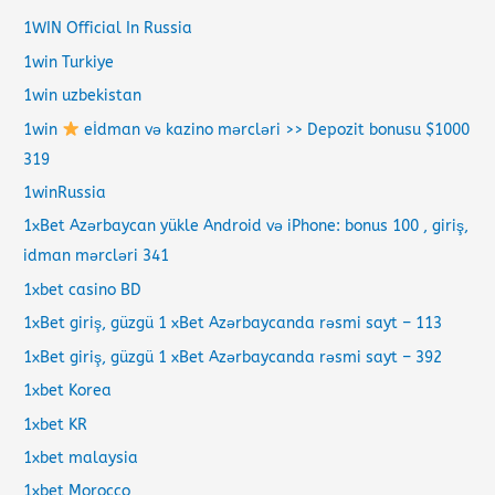
1WIN Official In Russia
1win Turkiye
1win uzbekistan
1win
eİdman və kazino mərcləri >> Depozit bonusu $1000
319
1winRussia
1xBet Azərbaycan yükle Android və iPhone: bonus 100 , giriş,
idman mərcləri 341
1xbet casino BD
1xBet giriş, güzgü 1 xBet Azərbaycanda rəsmi sayt – 113
1xBet giriş, güzgü 1 xBet Azərbaycanda rəsmi sayt – 392
1xbet Korea
1xbet KR
1xbet malaysia
1xbet Morocco