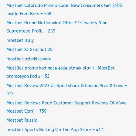
Mostbet Colorado Promo Code: New Consumers Get $105
Inside Fred Bets – 559
Mostbet Grand Nationwide Offer £75 Twenty Nine
Guaranteed Profit – 239
mostbet italy
Mostbet Kz Skachat 28
mostbet ozbekistonda
MostBet promo kod necə əldə etmək olar 》 MostBet
promosyon kodu – 52
Mostbet Review 2023 Us Sportsbook & Casino Pros & Cons –
972
Mostbet Reviews Read Customer Support Reviews Of Www
Mostbet Com" – 759
Mostbet Russia
‎mostbet Sports Betting On The App Store – 417