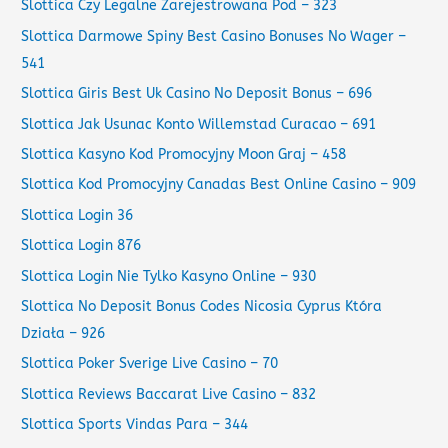
Slottica Czy Legalne Zarejestrowana Pod – 323
Slottica Darmowe Spiny Best Casino Bonuses No Wager –
541
Slottica Giris Best Uk Casino No Deposit Bonus – 696
Slottica Jak Usunac Konto Willemstad Curacao – 691
Slottica Kasyno Kod Promocyjny Moon Graj – 458
Slottica Kod Promocyjny Canadas Best Online Casino – 909
Slottica Login 36
Slottica Login 876
Slottica Login Nie Tylko Kasyno Online – 930
Slottica No Deposit Bonus Codes Nicosia Cyprus Która
Działa – 926
Slottica Poker Sverige Live Casino – 70
Slottica Reviews Baccarat Live Casino – 832
Slottica Sports Vindas Para – 344