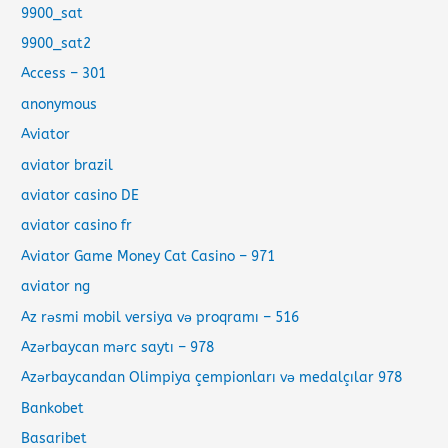
9900_sat
9900_sat2
Access – 301
anonymous
Aviator
aviator brazil
aviator casino DE
aviator casino fr
Aviator Game Money Cat Casino – 971
aviator ng
Az rəsmi mobil versiya və proqramı – 516
Azərbaycan mərc saytı – 978
Azərbaycandan Olimpiya çempionları və medalçılar 978
Bankobet
Basaribet