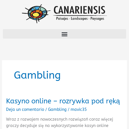
Ir
al
contenido
Gambling
Kasyno online – rozrywka pod ręką
Kasyno
online
Deja un comentario
/
Gambling
/
mavic35
–
rozrywka
Wraz z rozwojem nowoczesnych rozwiązań coraz więcej
pod
graczy decyduje się na wykorzystywanie kasyn online