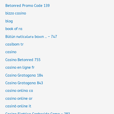
Betonred Promo Code 139
bizzo casino
blog
book of ra
Bütün nəticələrə baxın .. – 747
casibom tr
casino
Casino Betonred 755
casino en ligne fr
Casino Gratogana 184
Casino Gratogana 843
casino onlina ca
casino online ar
casinò online it