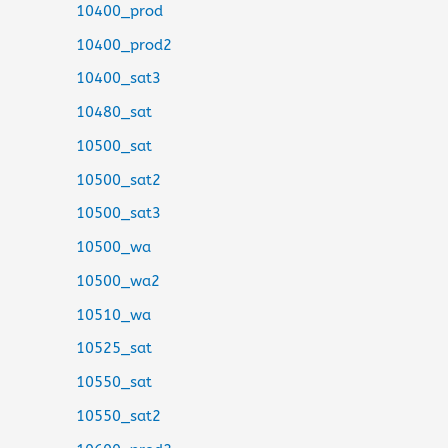
10400_prod
10400_prod2
10400_sat3
10480_sat
10500_sat
10500_sat2
10500_sat3
10500_wa
10500_wa2
10510_wa
10525_sat
10550_sat
10550_sat2