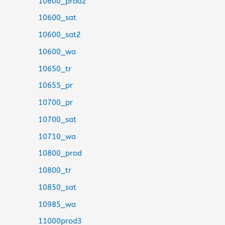
10600_prod2
10600_sat
10600_sat2
10600_wa
10650_tr
10655_pr
10700_pr
10700_sat
10710_wa
10800_prod
10800_tr
10850_sat
10985_wa
11000prod3