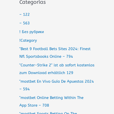
Categorías
– 122
– 563
! Без рубрики
!Category
"Best 9 Football Bets Sites 2024: Finest
Nfl Sportsbooks Online – 794
"Counter-Strike 2" ist ab sofort kostenlos
zum Download erhältlich 129
"mostbet En Vivo Guía De Apuestas 2024
– 594
"‎mostbet Online Betting Within The
App Store – 708
"‎mostbet Sports Betting On The