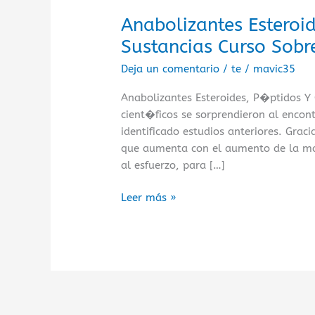
Anabolizantes Esteroi
Anabolizantes
Esteroides,
Sustancias Curso Sobr
P�ptidos
Deja un comentario
/
te
/
mavic35
Y
Otras
Anabolizantes Esteroides, P�ptidos Y
Sustancias
cient�ficos se sorprendieron al enco
Curso
identificado estudios anteriores. Graci
Sobre
que aumenta con el aumento de la mas
Uso
al esfuerzo, para […]
Y
Manejo
Leer más »