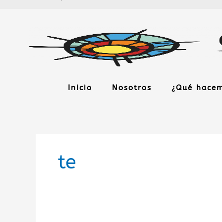
Ir
al
contenido
Inicio
Nosotros
¿Qué hace
te