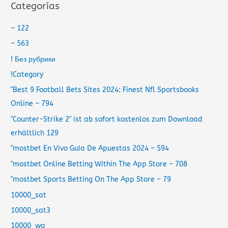
Categorías
– 122
– 563
! Без рубрики
!Category
"Best 9 Football Bets Sites 2024: Finest Nfl Sportsbooks
Online – 794
"Counter-Strike 2" ist ab sofort kostenlos zum Download
erhältlich 129
"mostbet En Vivo Guía De Apuestas 2024 – 594
"‎mostbet Online Betting Within The App Store – 708
"‎mostbet Sports Betting On The App Store – 79
10000_sat
10000_sat3
10000_wa