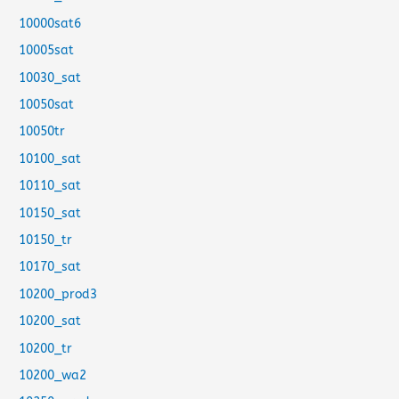
10000sat6
10005sat
10030_sat
10050sat
10050tr
10100_sat
10110_sat
10150_sat
10150_tr
10170_sat
10200_prod3
10200_sat
10200_tr
10200_wa2