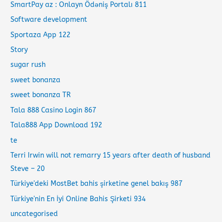
SmartPay az : Onlayn Ödəniş Portalı 811
Software development
Sportaza App 122
Story
sugar rush
sweet bonanza
sweet bonanza TR
Tala 888 Casino Login 867
Tala888 App Download 192
te
Terri Irwin will not remarry 15 years after death of husband
Steve – 20
Türkiye'deki MostBet bahis şirketine genel bakış 987
Türkiye'nin En İyi Online Bahis Şirketi 934
uncategorised