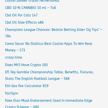
casino zonder crucks netherlands
CBD 10 % CANNBIO 10 ml – 746
Cbd Oil For Cats 147
Cbd Oil Side Effects 486
Champions League Chances: Bedste Betting Sider Og Tips" –
784
Como Sacar No Slottica Best Casino Apps To Win Real
Money – 173
crazy time
Does Mt5 Have Crypto 183
Efl Sky Gamble Championship Table, Benefits, Fixtures,
Stats The English Football League – 568
Eth Gas Fee Calculator 819
FairSpin
Fake Elon Musk Endorsement Used In Immediate Edge
Crypto Scheme – 690