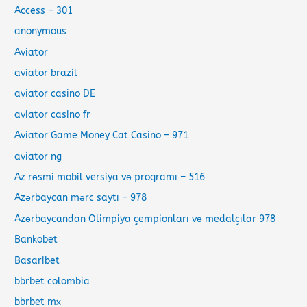
Access – 301
anonymous
Aviator
aviator brazil
aviator casino DE
aviator casino fr
Aviator Game Money Cat Casino – 971
aviator ng
Az rəsmi mobil versiya və proqramı – 516
Azərbaycan mərc saytı – 978
Azərbaycandan Olimpiya çempionları və medalçılar 978
Bankobet
Basaribet
bbrbet colombia
bbrbet mx