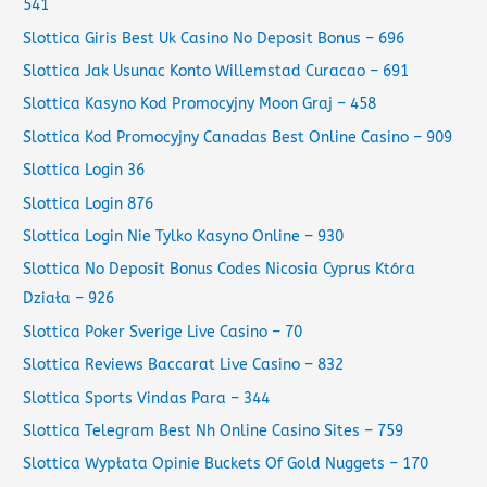
541
Slottica Giris Best Uk Casino No Deposit Bonus – 696
Slottica Jak Usunac Konto Willemstad Curacao – 691
Slottica Kasyno Kod Promocyjny Moon Graj – 458
Slottica Kod Promocyjny Canadas Best Online Casino – 909
Slottica Login 36
Slottica Login 876
Slottica Login Nie Tylko Kasyno Online – 930
Slottica No Deposit Bonus Codes Nicosia Cyprus Która
Działa – 926
Slottica Poker Sverige Live Casino – 70
Slottica Reviews Baccarat Live Casino – 832
Slottica Sports Vindas Para – 344
Slottica Telegram Best Nh Online Casino Sites – 759
Slottica Wypłata Opinie Buckets Of Gold Nuggets – 170