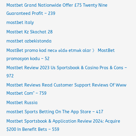
Mostbet Grand Nationwide Offer £75 Twenty Nine
Guaranteed Profit – 239
mostbet italy
Mostbet Kz Skachat 28
mostbet ozbekistonda
MostBet promo kod necə əldə etmək olar 》 MostBet
promosyon kodu – 52
Mostbet Review 2023 Us Sportsbook & Casino Pros & Cons –
972
Mostbet Reviews Read Customer Support Reviews Of Www
Mostbet Com" – 759
Mostbet Russia
‎mostbet Sports Betting On The App Store – 417
Mostbet Sportsbook & Application Review 2024: Acquire
$200 In Benefit Bets – 559