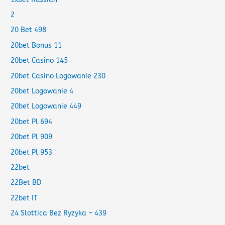
2
20 Bet 498
20bet Bonus 11
20bet Casino 145
20bet Casino Logowanie 230
20bet Logowanie 4
20bet Logowanie 449
20bet Pl 694
20bet Pl 909
20bet Pl 953
22bet
22Bet BD
22bet IT
24 Slottica Bez Ryzyka – 439