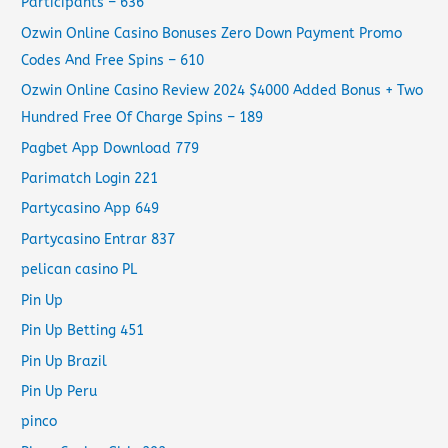
Participants – 636
Ozwin Online Casino Bonuses Zero Down Payment Promo
Codes And Free Spins – 610
Ozwin Online Casino Review 2024 $4000 Added Bonus + Two
Hundred Free Of Charge Spins – 189
Pagbet App Download 779
Parimatch Login 221
Partycasino App 649
Partycasino Entrar 837
pelican casino PL
Pin Up
Pin Up Betting 451
Pin Up Brazil
Pin Up Peru
pinco