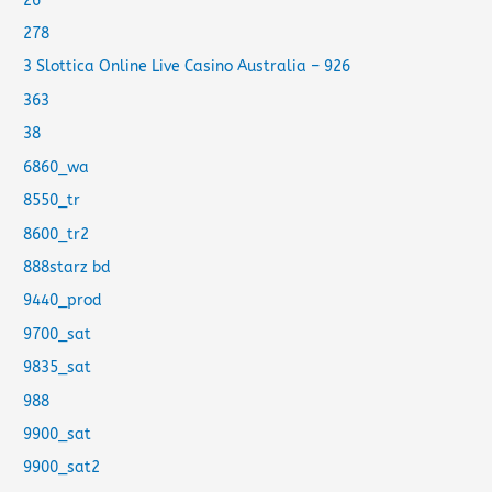
26
278
3 Slottica Online Live Casino Australia – 926
363
38
6860_wa
8550_tr
8600_tr2
888starz bd
9440_prod
9700_sat
9835_sat
988
9900_sat
9900_sat2