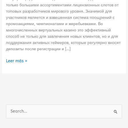
поощрений
только большими ассортиментами лицензионных слотов от
топовых разработчиков мирового уровня. Значимой для
участников является и взвешенная система поощрений с
промоакциями, чемпионатами и жеребьевками. Во
многочисленных виртуальных казино это эффективный
способ не только для завлечения новых клиентов, но и для
поддержания активных геймеров, которые регулярно вносят
депозиты после регистрации и […]
Leer más »
B
u
s