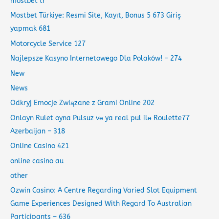
mostbet tr
Mostbet Türkiye: Resmi Site, Kayıt, Bonus 5 673 Giriş
yapmak 681
Motorcycle Service 127
Najlepsze Kasyno Internetowego Dla Polaków! – 274
New
News
Odkryj Emocje Związane z Grami Online 202
Onlayn Rulet oyna Pulsuz və ya real pul ilə Roulette77
Azerbaijan – 318
Online Casino 421
online casino au
other
Ozwin Casino: A Centre Regarding Varied Slot Equipment
Game Experiences Designed With Regard To Australian
Participants – 636