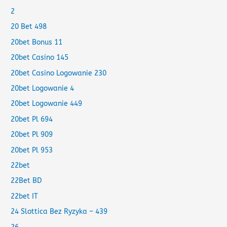
2
20 Bet 498
20bet Bonus 11
20bet Casino 145
20bet Casino Logowanie 230
20bet Logowanie 4
20bet Logowanie 449
20bet Pl 694
20bet Pl 909
20bet Pl 953
22bet
22Bet BD
22bet IT
24 Slottica Bez Ryzyka – 439