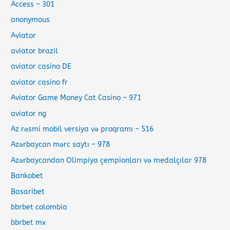
Access – 301
anonymous
Aviator
aviator brazil
aviator casino DE
aviator casino fr
Aviator Game Money Cat Casino – 971
aviator ng
Az rəsmi mobil versiya və proqramı – 516
Azərbaycan mərc saytı – 978
Azərbaycandan Olimpiya çempionları və medalçılar 978
Bankobet
Basaribet
bbrbet colombia
bbrbet mx