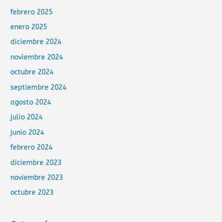
febrero 2025
enero 2025
diciembre 2024
noviembre 2024
octubre 2024
septiembre 2024
agosto 2024
julio 2024
junio 2024
febrero 2024
diciembre 2023
noviembre 2023
octubre 2023