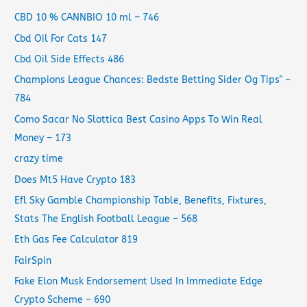
CBD 10 % CANNBIO 10 ml – 746
Cbd Oil For Cats 147
Cbd Oil Side Effects 486
Champions League Chances: Bedste Betting Sider Og Tips" –
784
Como Sacar No Slottica Best Casino Apps To Win Real
Money – 173
crazy time
Does Mt5 Have Crypto 183
Efl Sky Gamble Championship Table, Benefits, Fixtures,
Stats The English Football League – 568
Eth Gas Fee Calculator 819
FairSpin
Fake Elon Musk Endorsement Used In Immediate Edge
Crypto Scheme – 690