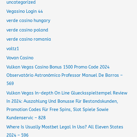
uncategorized
Vegasino Login 44
verde casino hungary
verde casino poland
verde casino romania
voltz1
Vovan Casino
Vulkan Vegas Casino Bonus 1500 Promo Code 2024
Observatório Astronómico Professor Manuel De Barros –
569
Vulkan Vegas In-depth On Line Gluecksspieltempel Review
In 2024: Auszahlung Und Bonusse Für Bestandskunden,
Promotion Codes Für Free Spins, Slot Spiele Sowie
Kundenservic – 828
Where Is Usually Mostbet Legal In Usa? All Eleven States
2024 – 596