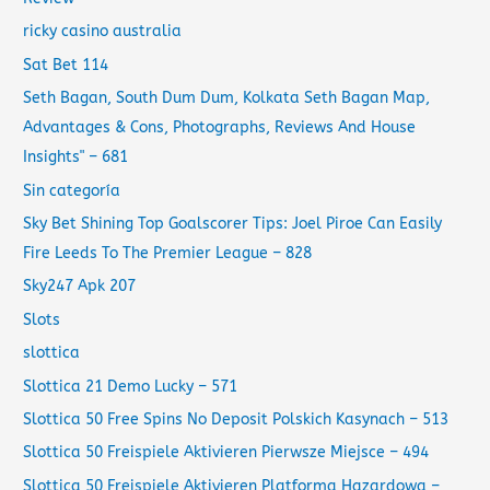
ricky casino australia
Sat Bet 114
Seth Bagan, South Dum Dum, Kolkata Seth Bagan Map,
Advantages & Cons, Photographs, Reviews And House
Insights" – 681
Sin categoría
Sky Bet Shining Top Goalscorer Tips: Joel Piroe Can Easily
Fire Leeds To The Premier League – 828
Sky247 Apk 207
Slots
slottica
Slottica 21 Demo Lucky – 571
Slottica 50 Free Spins No Deposit Polskich Kasynach – 513
Slottica 50 Freispiele Aktivieren Pierwsze Miejsce – 494
Slottica 50 Freispiele Aktivieren Platforma Hazardowa –