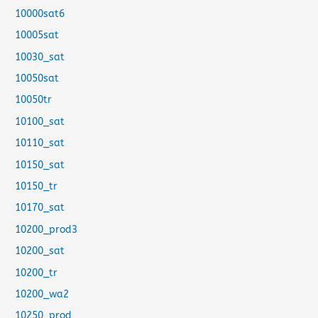
10000sat6
10005sat
10030_sat
10050sat
10050tr
10100_sat
10110_sat
10150_sat
10150_tr
10170_sat
10200_prod3
10200_sat
10200_tr
10200_wa2
10250_prod