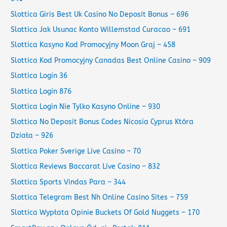
Slottica Giris Best Uk Casino No Deposit Bonus – 696
Slottica Jak Usunac Konto Willemstad Curacao – 691
Slottica Kasyno Kod Promocyjny Moon Graj – 458
Slottica Kod Promocyjny Canadas Best Online Casino – 909
Slottica Login 36
Slottica Login 876
Slottica Login Nie Tylko Kasyno Online – 930
Slottica No Deposit Bonus Codes Nicosia Cyprus Która
Działa – 926
Slottica Poker Sverige Live Casino – 70
Slottica Reviews Baccarat Live Casino – 832
Slottica Sports Vindas Para – 344
Slottica Telegram Best Nh Online Casino Sites – 759
Slottica Wypłata Opinie Buckets Of Gold Nuggets – 170