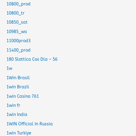
10800_prod
10800_tr
10850_sat
10985_wa
11000prod3
11400_prod
180 Slottica Coś Dla – 56
1w
1Win Brasil
1win Brazil
1win Casino 761
1win fr
1win India
1WIN Official In Russia
1win Turkiye