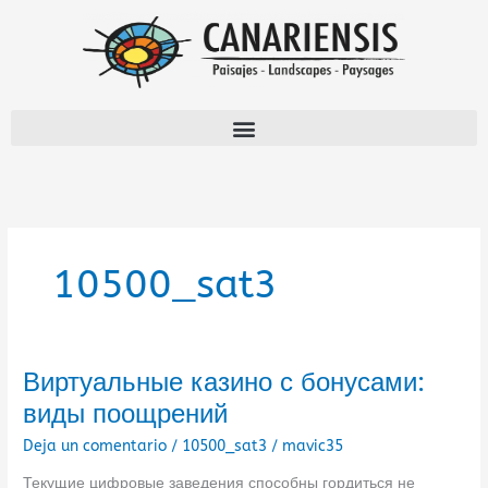
Ir
al
contenido
10500_sat3
Виртуальные казино с бонусами:
Виртуальные
казино
виды поощрений
с
Deja un comentario
/
10500_sat3
/
mavic35
бонусами:
виды
Текущие цифровые заведения способны гордиться не