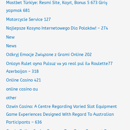
Mostbet Türkiye: Resmi Site, Kayıt, Bonus 5 673 Giriş
yapmak 681
Motorcycle Service 127
Najlepsze Kasyno Internetowego Dla Polaków! – 274
New
News
Odkryj Emocje Związane z Grami Online 202
Onlayn Rulet oyna Pulsuz və ya real pul ilə Roulette77
Azerbaijan – 318
Online Casino 421
online casino au
other
Ozwin Casino: A Centre Regarding Varied Slot Equipment
Game Experiences Designed With Regard To Australian
Participants – 636