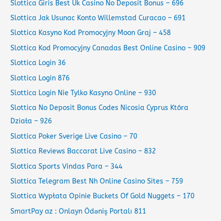
Slottica Giris Best Uk Casino No Deposit Bonus – 696
Slottica Jak Usunac Konto Willemstad Curacao – 691
Slottica Kasyno Kod Promocyjny Moon Graj – 458
Slottica Kod Promocyjny Canadas Best Online Casino – 909
Slottica Login 36
Slottica Login 876
Slottica Login Nie Tylko Kasyno Online – 930
Slottica No Deposit Bonus Codes Nicosia Cyprus Która
Działa – 926
Slottica Poker Sverige Live Casino – 70
Slottica Reviews Baccarat Live Casino – 832
Slottica Sports Vindas Para – 344
Slottica Telegram Best Nh Online Casino Sites – 759
Slottica Wypłata Opinie Buckets Of Gold Nuggets – 170
SmartPay az : Onlayn Ödəniş Portalı 811