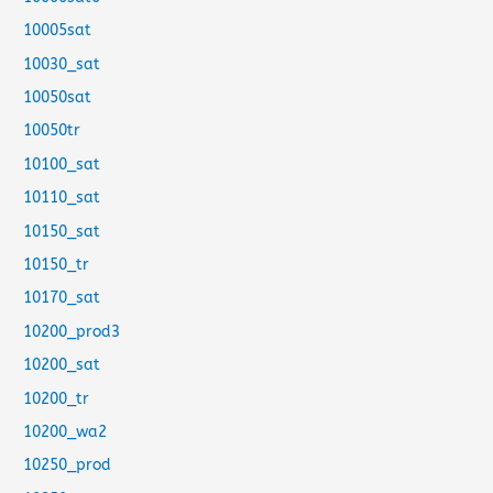
10005sat
10030_sat
10050sat
10050tr
10100_sat
10110_sat
10150_sat
10150_tr
10170_sat
10200_prod3
10200_sat
10200_tr
10200_wa2
10250_prod