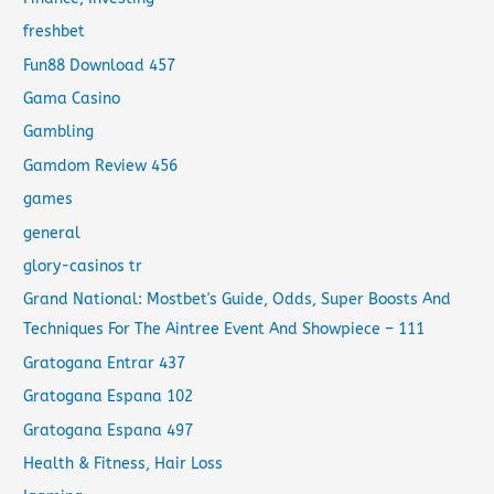
freshbet
Fun88 Download 457
Gama Casino
Gambling
Gamdom Review 456
games
general
glory-casinos tr
Grand National: Mostbet's Guide, Odds, Super Boosts And
Techniques For The Aintree Event And Showpiece – 111
Gratogana Entrar 437
Gratogana Espana 102
Gratogana Espana 497
Health & Fitness, Hair Loss