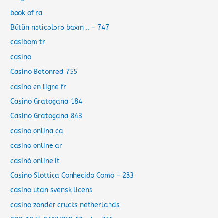
book of ra
Bütün nəticələrə baxın .. – 747
casibom tr
casino
Casino Betonred 755
casino en ligne fr
Casino Gratogana 184
Casino Gratogana 843
casino onlina ca
casino online ar
casinò online it
Casino Slottica Conhecido Como – 283
casino utan svensk licens
casino zonder crucks netherlands