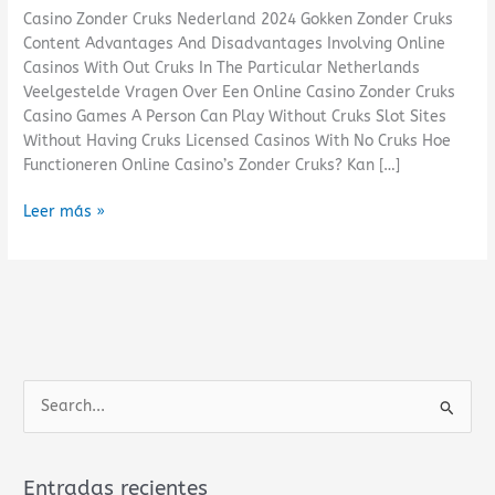
Best
Casino Zonder Cruks Nederland 2024 Gokken Zonder Cruks
No-
Content Advantages And Disadvantages Involving Online
cruks
Casinos With Out Cruks In The Particular Netherlands
Casinos
Veelgestelde Vragen Over Een Online Casino Zonder Cruks
2024
Casino Games A Person Can Play Without Cruks Slot Sites
Without Having Cruks Licensed Casinos With No Cruks Hoe
Functioneren Online Casino’s Zonder Cruks? Kan […]
Leer más »
B
u
s
Entradas recientes