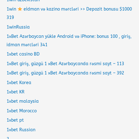
1win
eİdman və kazino mərcləri >> Depozit bonusu $1000
319
1winRussia
1xBet Azərbaycan yükle Android və iPhone: bonus 100 , giriş,
idman mərcləri 341
1xbet casino BD
1xBet giriş, güzgü 1 xBet Azərbaycanda rəsmi sayt – 113
1xBet giriş, güzgü 1 xBet Azərbaycanda rəsmi sayt – 392
1xbet Korea
1xbet KR
1xbet malaysia
1xbet Morocco
1xbet pt
1xbet Russian