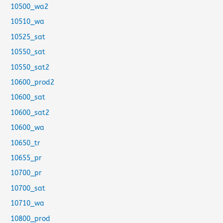
10500_wa2
10510_wa
10525_sat
10550_sat
10550_sat2
10600_prod2
10600_sat
10600_sat2
10600_wa
10650_tr
10655_pr
10700_pr
10700_sat
10710_wa
10800_prod