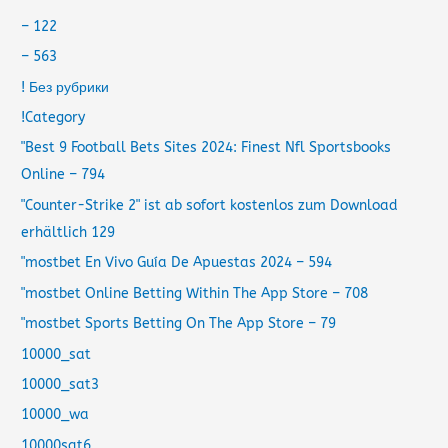
– 122
– 563
! Без рубрики
!Category
"Best 9 Football Bets Sites 2024: Finest Nfl Sportsbooks
Online – 794
"Counter-Strike 2" ist ab sofort kostenlos zum Download
erhältlich 129
"mostbet En Vivo Guía De Apuestas 2024 – 594
"‎mostbet Online Betting Within The App Store – 708
"‎mostbet Sports Betting On The App Store – 79
10000_sat
10000_sat3
10000_wa
10000sat6