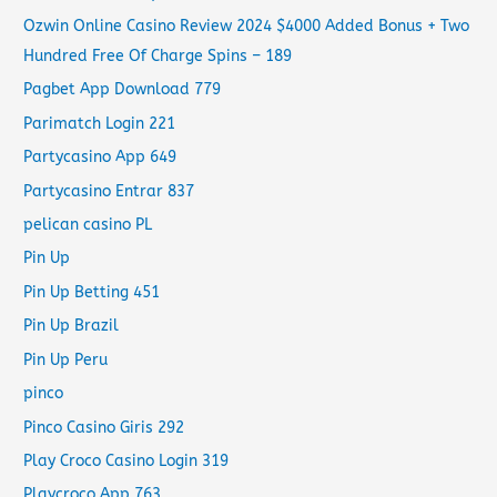
Ozwin Online Casino Review 2024 $4000 Added Bonus + Two
Hundred Free Of Charge Spins – 189
Pagbet App Download 779
Parimatch Login 221
Partycasino App 649
Partycasino Entrar 837
pelican casino PL
Pin Up
Pin Up Betting 451
Pin Up Brazil
Pin Up Peru
pinco
Pinco Casino Giris 292
Play Croco Casino Login 319
Playcroco App 763