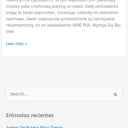
niektórych przypadkach). W tym wypadku fani rywalizują
To
między sobą o końcową pozycję w tabeli. Swój zestawienia
$120
mogą te banki poprawiać, stawiając zakłady na zdarzenia
+
sportowe. Gwoli zwycięzców przewidziane są lukratywne
120
rekompensaty, aż do odwiedzenia 6000 PLN. Wydaje Się Być
Fs
owo
Leer más »
B
u
s
Entradas recientes
c
a
Juegos De Ruleta Para Tomar