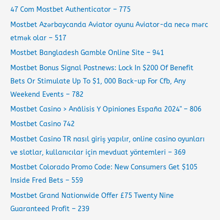
47 Com Mostbet Authenticator – 775
Mostbet Azərbaycanda Aviator oyunu Aviator-da necə mərc
etmək olar – 517
Mostbet Bangladesh Gamble Online Site – 941
Mostbet Bonus Signal Postnews: Lock In $200 Of Benefit
Bets Or Stimulate Up To $1, 000 Back-up For Cfb, Any
Weekend Events – 782
Mostbet Casino > Análisis Y Opiniones España 2024" – 806
Mostbet Casino 742
Mostbet Casino TR nasıl giriş yapılır, online casino oyunları
ve slotlar, kullanıcılar için mevduat yöntemleri – 369
Mostbet Colorado Promo Code: New Consumers Get $105
Inside Fred Bets – 559
Mostbet Grand Nationwide Offer £75 Twenty Nine
Guaranteed Profit – 239