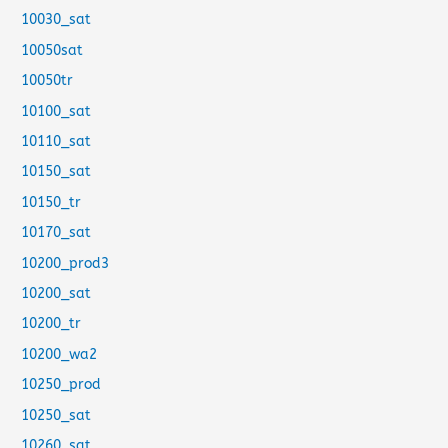
10030_sat
10050sat
10050tr
10100_sat
10110_sat
10150_sat
10150_tr
10170_sat
10200_prod3
10200_sat
10200_tr
10200_wa2
10250_prod
10250_sat
10260_sat