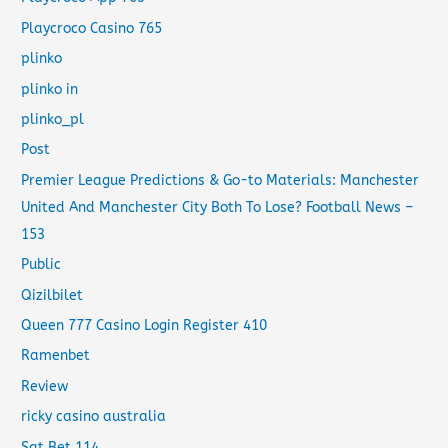
Playcroco Casino 765
plinko
plinko in
plinko_pl
Post
Premier League Predictions & Go-to Materials: Manchester
United And Manchester City Both To Lose? Football News –
153
Public
Qizilbilet
Queen 777 Casino Login Register 410
Ramenbet
Review
ricky casino australia
Sat Bet 114