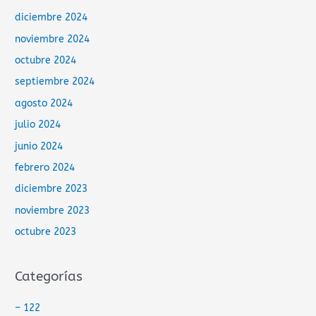
diciembre 2024
noviembre 2024
octubre 2024
septiembre 2024
agosto 2024
julio 2024
junio 2024
febrero 2024
diciembre 2023
noviembre 2023
octubre 2023
Categorías
– 122