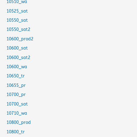
10510_wa
10525_sat
10550_sat
10550_sat2
10600_prod2
10600_sat
10600_sat2
10600_wa
10650_tr
10655_pr
10700_pr
10700_sat
10710_wa
10800_prod
10800_tr