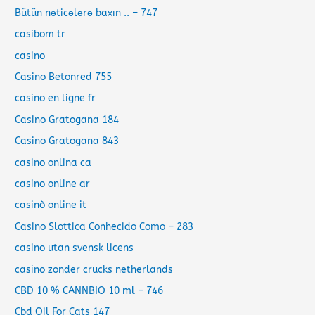
Bütün nəticələrə baxın .. – 747
casibom tr
casino
Casino Betonred 755
casino en ligne fr
Casino Gratogana 184
Casino Gratogana 843
casino onlina ca
casino online ar
casinò online it
Casino Slottica Conhecido Como – 283
casino utan svensk licens
casino zonder crucks netherlands
CBD 10 % CANNBIO 10 ml – 746
Cbd Oil For Cats 147