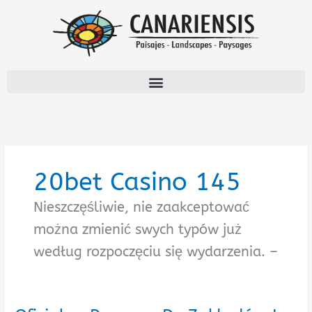
Ir
al
contenido
20bet Casino 145
Nieszczęśliwie, nie zaakceptować
można zmienić swych typów już
według rozpoczęciu się wydarzenia. –