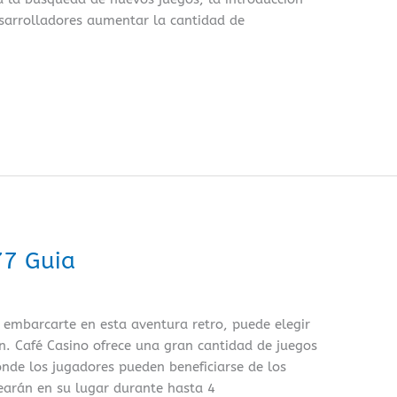
esarrolladores aumentar la cantidad de
77 Guia
embarcarte en esta aventura retro, puede elegir
n. Café Casino ofrece una gran cantidad de juegos
donde los jugadores pueden beneficiarse de los
arán en su lugar durante hasta 4