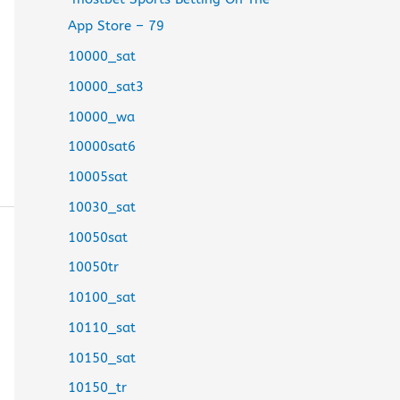
App Store – 79
10000_sat
10000_sat3
10000_wa
10000sat6
10005sat
10030_sat
10050sat
10050tr
10100_sat
10110_sat
10150_sat
10150_tr