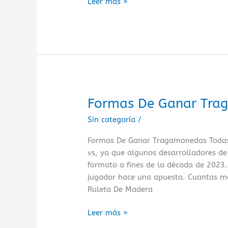
Leer más »
Formas De Ganar Tra
Formas
De
Sin categoría
/
Ganar
Tragamonedas
Formas De Ganar Tragamonedas Todas e
vs, ya que algunos desarrolladores 
formato a fines de la década de 2023
jugador hace una apuesta. Cuantas más
Ruleta De Madera
Leer más »