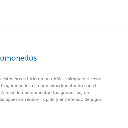
gamonedas
stas áreas hicieron un análisis simple del costo
de tragamonedas estaban experimentando con el
. A medida que aumentan las ganancias, un
 apuestas realice, rápido y entretenido de jugar.