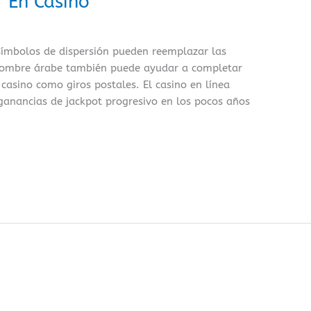
 En Casino
símbolos de dispersión pueden reemplazar las
hombre árabe también puede ayudar a completar
casino como giros postales. El casino en línea
 ganancias de jackpot progresivo en los pocos años