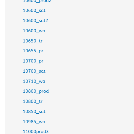
10600_prod2
10600_sat
10600_sat2
10600_wa
10650_tr
10655_pr
10700_pr
10700_sat
10710_wa
10800_prod
10800_tr
10850_sat
10985_wa
11000prod3