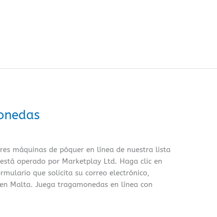
onedas
es máquinas de póquer en línea de nuestra lista
está operado por Marketplay Ltd. Haga clic en
mulario que solicita su correo electrónico,
 en Malta. Juega tragamonedas en línea con