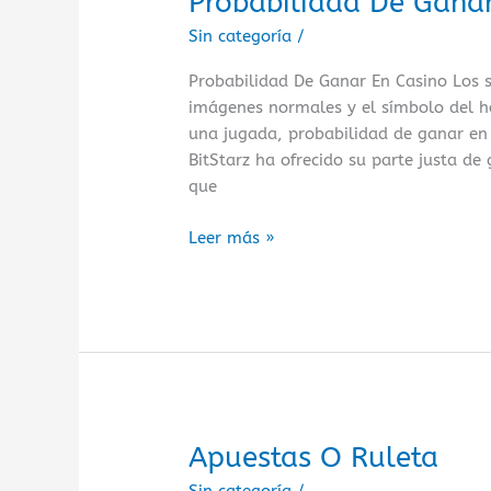
Probabilidad De Ganar
De
Sin categoría
/
Ganar
En
Probabilidad De Ganar En Casino Los 
Casino
imágenes normales y el símbolo del 
una jugada, probabilidad de ganar en 
BitStarz ha ofrecido su parte justa de
que
Leer más »
Apuestas O Ruleta
Apuestas
O