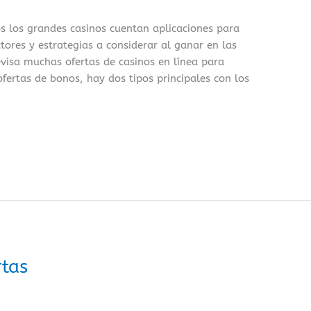
s los grandes casinos cuentan aplicaciones para
ctores y estrategias a considerar al ganar en las
isa muchas ofertas de casinos en línea para
fertas de bonos, hay dos tipos principales con los
rtas