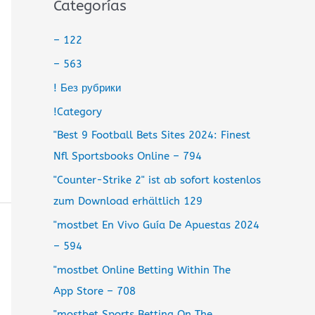
Categorías
– 122
– 563
! Без рубрики
!Category
"Best 9 Football Bets Sites 2024: Finest
Nfl Sportsbooks Online – 794
"Counter-Strike 2" ist ab sofort kostenlos
zum Download erhältlich 129
"mostbet En Vivo Guía De Apuestas 2024
– 594
"‎mostbet Online Betting Within The
App Store – 708
"‎mostbet Sports Betting On The