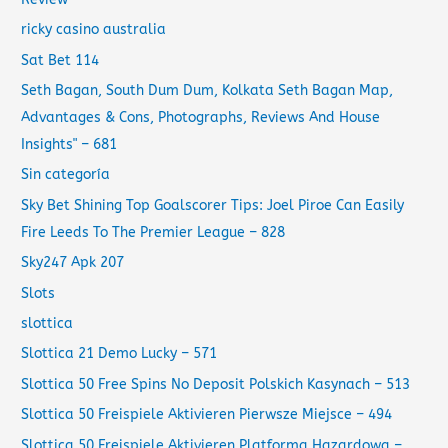
ricky casino australia
Sat Bet 114
Seth Bagan, South Dum Dum, Kolkata Seth Bagan Map,
Advantages & Cons, Photographs, Reviews And House
Insights" – 681
Sin categoría
Sky Bet Shining Top Goalscorer Tips: Joel Piroe Can Easily
Fire Leeds To The Premier League – 828
Sky247 Apk 207
Slots
slottica
Slottica 21 Demo Lucky – 571
Slottica 50 Free Spins No Deposit Polskich Kasynach – 513
Slottica 50 Freispiele Aktivieren Pierwsze Miejsce – 494
Slottica 50 Freispiele Aktivieren Platforma Hazardowa –