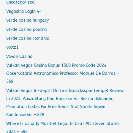
uncategorized
Vegasino Login 44
verde casino hungary
verde casino poland
verde casino romania
voltz1
Vovan Casino
Vulkan Vegas Casino Bonus 1500 Promo Code 2024
Observatório Astronómico Professor Manuel De Barros –
569
Vulkan Vegas In-depth On Line Gluecksspieltempel Review
In 2024: Auszahlung Und Bonusse Für Bestandskunden,
Promotion Codes Für Free Spins, Slot Spiele Sowie
Kundenservic – 828
Where Is Usually Mostbet Legal In Usa? All Eleven States
2024 – 596