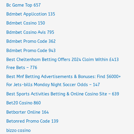
Bc Game Top 657
Bdmbet Application 135
Bdmbet Casino 150
Bdmbet Casino Avis 795
Bdmbet Promo Code 362
Bdmbet Promo Code 943
Best Cheltenham Betting Offers 2024 Claim Within £413
Free Bets – 776
Best Mnf Betting Advertisements & Bonuses: Find $6000+
For Jets-bills Monday Night Soccer Odds – 147
Best Sports Activities Betting & Online Casino Site – 639
Bet20 Casino 860
Betbarter Online 164
Betonred Promo Code 139
bizzo casino