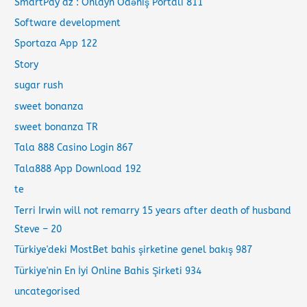
SmartPay az : Onlayn Ödəniş Portalı 811
Software development
Sportaza App 122
Story
sugar rush
sweet bonanza
sweet bonanza TR
Tala 888 Casino Login 867
Tala888 App Download 192
te
Terri Irwin will not remarry 15 years after death of husband
Steve – 20
Türkiye'deki MostBet bahis şirketine genel bakış 987
Türkiye'nin En İyi Online Bahis Şirketi 934
uncategorised