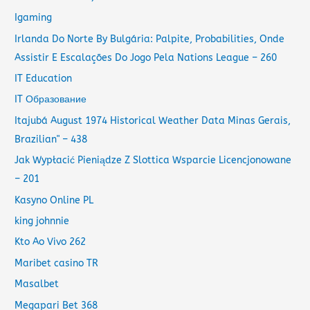
Igaming
Irlanda Do Norte By Bulgária: Palpite, Probabilities, Onde
Assistir E Escalações Do Jogo Pela Nations League – 260
IT Education
IT Образование
Itajubá August 1974 Historical Weather Data Minas Gerais,
Brazilian" – 438
Jak Wypłacić Pieniądze Z Slottica Wsparcie Licencjonowane
– 201
Kasyno Online PL
king johnnie
Kto Ao Vivo 262
Maribet casino TR
Masalbet
Megapari Bet 368