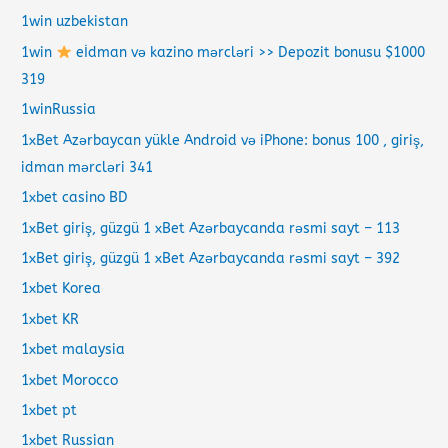
1win uzbekistan
1win
eİdman və kazino mərcləri >> Depozit bonusu $1000
319
1winRussia
1xBet Azərbaycan yükle Android və iPhone: bonus 100 , giriş,
idman mərcləri 341
1xbet casino BD
1xBet giriş, güzgü 1 xBet Azərbaycanda rəsmi sayt – 113
1xBet giriş, güzgü 1 xBet Azərbaycanda rəsmi sayt – 392
1xbet Korea
1xbet KR
1xbet malaysia
1xbet Morocco
1xbet pt
1xbet Russian