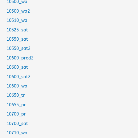
10500_wa
10500_wa2
10510_wa
10525_sat
10550_sat
10550_sat2
10600_prod2
10600_sat
10600_sat2
10600_wa
10650_tr
10655_pr
10700_pr
10700_sat
10710_wa