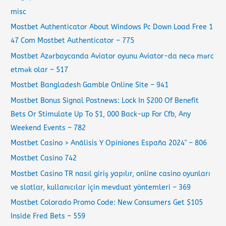
misc
Mostbet Authenticator About Windows Pc Down Load Free 1
47 Com Mostbet Authenticator – 775
Mostbet Azərbaycanda Aviator oyunu Aviator-da necə mərc
etmək olar – 517
Mostbet Bangladesh Gamble Online Site – 941
Mostbet Bonus Signal Postnews: Lock In $200 Of Benefit
Bets Or Stimulate Up To $1, 000 Back-up For Cfb, Any
Weekend Events – 782
Mostbet Casino > Análisis Y Opiniones España 2024" – 806
Mostbet Casino 742
Mostbet Casino TR nasıl giriş yapılır, online casino oyunları
ve slotlar, kullanıcılar için mevduat yöntemleri – 369
Mostbet Colorado Promo Code: New Consumers Get $105
Inside Fred Bets – 559