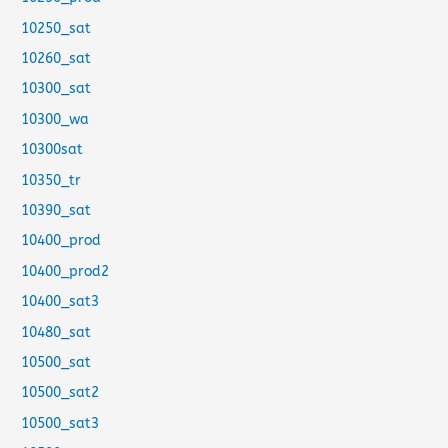
10250_sat
10260_sat
10300_sat
10300_wa
10300sat
10350_tr
10390_sat
10400_prod
10400_prod2
10400_sat3
10480_sat
10500_sat
10500_sat2
10500_sat3