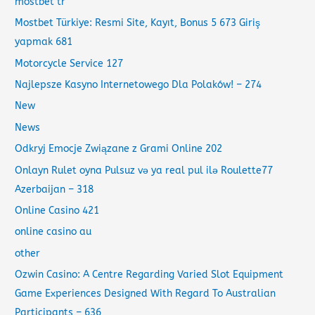
mostbet tr
Mostbet Türkiye: Resmi Site, Kayıt, Bonus 5 673 Giriş
yapmak 681
Motorcycle Service 127
Najlepsze Kasyno Internetowego Dla Polaków! – 274
New
News
Odkryj Emocje Związane z Grami Online 202
Onlayn Rulet oyna Pulsuz və ya real pul ilə Roulette77
Azerbaijan – 318
Online Casino 421
online casino au
other
Ozwin Casino: A Centre Regarding Varied Slot Equipment
Game Experiences Designed With Regard To Australian
Participants – 636