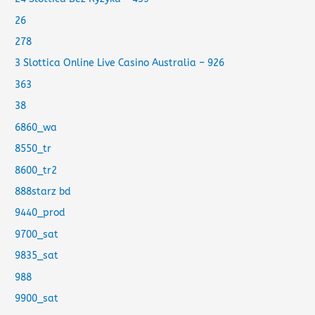
26
278
3 Slottica Online Live Casino Australia – 926
363
38
6860_wa
8550_tr
8600_tr2
888starz bd
9440_prod
9700_sat
9835_sat
988
9900_sat