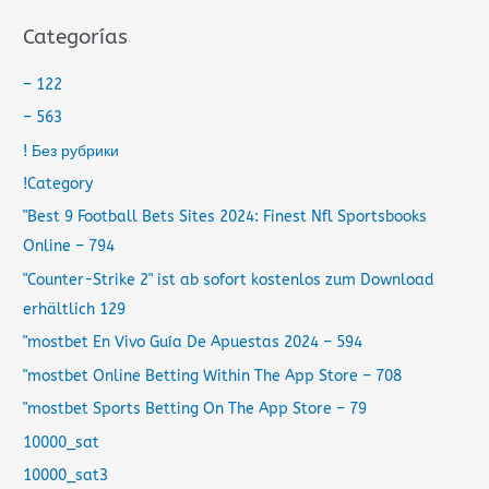
Categorías
– 122
– 563
! Без рубрики
!Category
"Best 9 Football Bets Sites 2024: Finest Nfl Sportsbooks
Online – 794
"Counter-Strike 2" ist ab sofort kostenlos zum Download
erhältlich 129
"mostbet En Vivo Guía De Apuestas 2024 – 594
"‎mostbet Online Betting Within The App Store – 708
"‎mostbet Sports Betting On The App Store – 79
10000_sat
10000_sat3