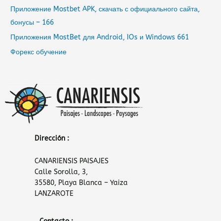
Приложение Mostbet APK, скачать с официального сайта,
бонусы – 166
Приложения MostBet для Android, IOs и Windows 661
Форекс обучение
Dirección :
CANARIENSIS PAISAJES
Calle Sorolla, 3,
35580, Playa Blanca – Yaiza
LANZAROTE