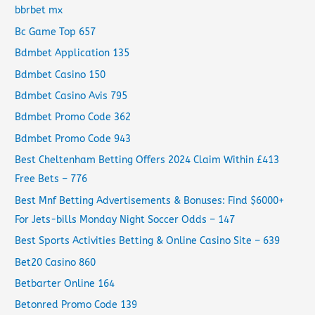
bbrbet mx
Bc Game Top 657
Bdmbet Application 135
Bdmbet Casino 150
Bdmbet Casino Avis 795
Bdmbet Promo Code 362
Bdmbet Promo Code 943
Best Cheltenham Betting Offers 2024 Claim Within £413
Free Bets – 776
Best Mnf Betting Advertisements & Bonuses: Find $6000+
For Jets-bills Monday Night Soccer Odds – 147
Best Sports Activities Betting & Online Casino Site – 639
Bet20 Casino 860
Betbarter Online 164
Betonred Promo Code 139