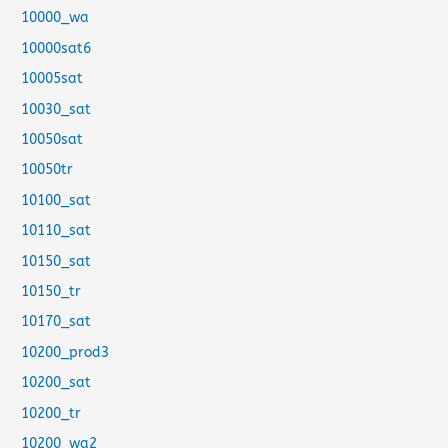
10000_wa
10000sat6
10005sat
10030_sat
10050sat
10050tr
10100_sat
10110_sat
10150_sat
10150_tr
10170_sat
10200_prod3
10200_sat
10200_tr
10200_wa2