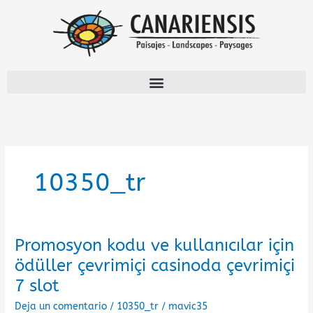
Ir
al
contenido
10350_tr
Promosyon kodu ve kullanıcılar için
Promosyon
kodu
ödüller çevrimiçi casinoda çevrimiçi
ve
7 slot
kullanıcılar
için
Deja un comentario
/
10350_tr
/
mavic35