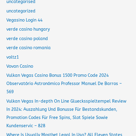
uncategorised
uncategorized
Vegasino Login 44
verde casino hungary
verde casino poland
verde casino romania
voltz1
Vovan Casino
Vulkan Vegas Casino Bonus 1500 Promo Code 2024
Observatório Astronómico Professor Manuel De Barros –
569
Vulkan Vegas In-depth On Line Gluecksspieltempel Review
In 2024: Auszahlung Und Bonusse Für Bestandskunden,
Promotion Codes Für Free Spins, Slot Spiele Sowie
Kundenservic – 828
Where Is Usually Mostbet Legal In Usa? All Eleven States