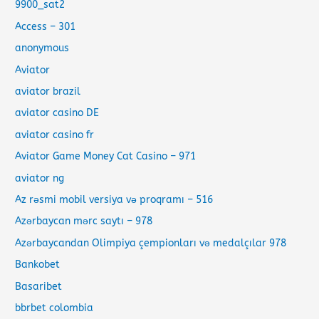
9900_sat2
Access – 301
anonymous
Aviator
aviator brazil
aviator casino DE
aviator casino fr
Aviator Game Money Cat Casino – 971
aviator ng
Az rəsmi mobil versiya və proqramı – 516
Azərbaycan mərc saytı – 978
Azərbaycandan Olimpiya çempionları və medalçılar 978
Bankobet
Basaribet
bbrbet colombia