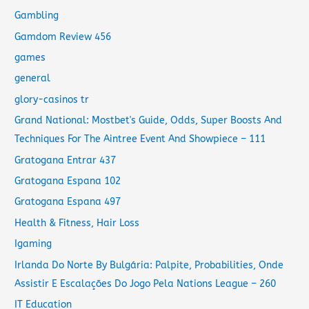
Gambling
Gamdom Review 456
games
general
glory-casinos tr
Grand National: Mostbet's Guide, Odds, Super Boosts And
Techniques For The Aintree Event And Showpiece – 111
Gratogana Entrar 437
Gratogana Espana 102
Gratogana Espana 497
Health & Fitness, Hair Loss
Igaming
Irlanda Do Norte By Bulgária: Palpite, Probabilities, Onde
Assistir E Escalações Do Jogo Pela Nations League – 260
IT Education