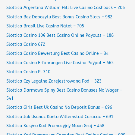
Slottica Argentina William Hill Live Casino Cashback – 206
Slottica Bez Depozytu Best Bonus Casino Slots – 982
Slottica Brasil Live Casino Nätet – 705
Slottica Casino 10€ Best Casino Online Payouts – 188
Slottica Casino 672
Slottica Casino Bewertung Best Casino Online – 34
Slottica Casino Erfahrungen Live Casino Paypal – 665
Slottica Casino Pl 310
Slottica Czy Legalne Zarejestrowana Pod – 323
Slottica Darmowe Spiny Best Casino Bonuses No Wager –
541
Slottica Giris Best Uk Casino No Deposit Bonus – 696
Slottica Jak Usunac Konto Willemstad Curacao – 691
Slottica Kasyno Kod Promocyjny Moon Graj – 458