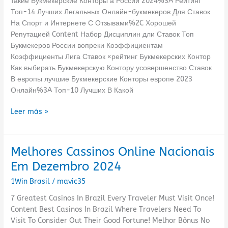
такие Букмекерские Конторы а России 2024%3A Рейтинг
Онлайн
Топ-14 Лучших Легальных Онлайн-букмекеров Для Ставок
Ставки
На Спорт и Интернете С Отзывами%2C Хорошей
На
Репутацией Content Набор Дисциплин дли Ставок Топ
Спорт!»
Букмекеров России вопреки Коэффициентам
Коэффициенты Лига Ставок «рейтинг Букмекерских Контор
Как выбирать Букмекерскую Контору усовершенство Ставок
В европы лучшие Букмекерские Конторы европе 2023
Онлайн%3A Топ-10 Лучших В Какой
Leer más »
Melhores Cassinos Online Nacionais
Melhores
Cassinos
Em Dezembro 2024
Online
1Win Brasil
/
mavic35
Nacionais
Em
7 Greatest Casinos In Brazil Every Traveler Must Visit Once!
Dezembro
Content Best Casinos In Brazil Where Travelers Need To
2024
Visit To Consider Out Their Good Fortune! Melhor Bônus No