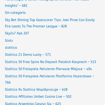
Insights" – 681
Sin categoría
Sky Bet Shining Top Goalscorer Tips: Joel Piroe Can Easily
Fire Leeds To The Premier League – 828
Sky247 Apk 207
Slots
slottica
Slottica 21 Demo Lucky – 571
Slottica 50 Free Spins No Deposit Polskich Kasynach – 513
Slottica 50 Freispiele Aktivieren Pierwsze Miejsce – 494
Slottica 50 Freispiele Aktivieren Platforma Hazardowa –
766
Slottica 94 Slottica Współpracuje – 628
Slottica Affiliates Unibet Casino Live – 502
Slottica Argentina Cieszyć Się – 625