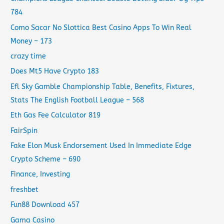
784
Como Sacar No Slottica Best Casino Apps To Win Real
Money – 173
crazy time
Does Mt5 Have Crypto 183
Efl Sky Gamble Championship Table, Benefits, Fixtures,
Stats The English Football League – 568
Eth Gas Fee Calculator 819
FairSpin
Fake Elon Musk Endorsement Used In Immediate Edge
Crypto Scheme – 690
Finance, Investing
freshbet
Fun88 Download 457
Gama Casino