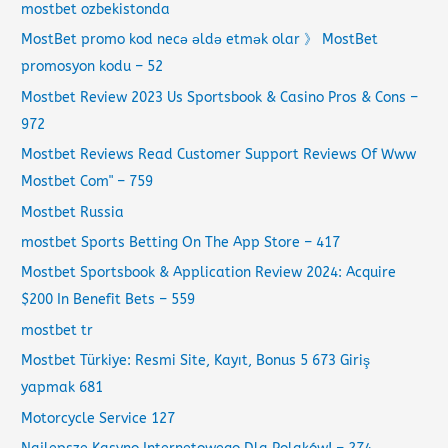
mostbet ozbekistonda
MostBet promo kod necə əldə etmək olar 》 MostBet
promosyon kodu – 52
Mostbet Review 2023 Us Sportsbook & Casino Pros & Cons –
972
Mostbet Reviews Read Customer Support Reviews Of Www
Mostbet Com" – 759
Mostbet Russia
‎mostbet Sports Betting On The App Store – 417
Mostbet Sportsbook & Application Review 2024: Acquire
$200 In Benefit Bets – 559
mostbet tr
Mostbet Türkiye: Resmi Site, Kayıt, Bonus 5 673 Giriş
yapmak 681
Motorcycle Service 127