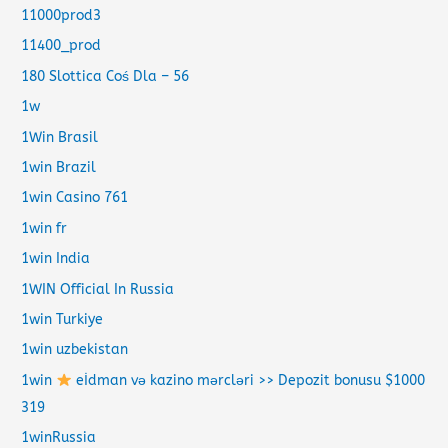
11000prod3
11400_prod
180 Slottica Coś Dla – 56
1w
1Win Brasil
1win Brazil
1win Casino 761
1win fr
1win India
1WIN Official In Russia
1win Turkiye
1win uzbekistan
1win
eİdman və kazino mərcləri >> Depozit bonusu $1000
319
1winRussia