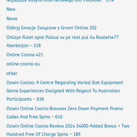
Najlepsze Kasyno Internetowego Dla Polaków! – 274
New
News
Odkryj Emocje Związane z Grami Online 202
Onlayn Rulet oyna Pulsuz və ya real pul ilə Roulette77
Azerbaijan – 318
Online Casino 421
online casino au
other
Ozwin Casino: A Centre Regarding Varied Slot Equipment
Game Experiences Designed With Regard To Australian
Participants – 636
Ozwin Online Casino Bonuses Zero Down Payment Promo
Codes And Free Spins – 610
Ozwin Online Casino Review 2024 $4000 Added Bonus + Two
Hundred Free Of Charge Spins – 189