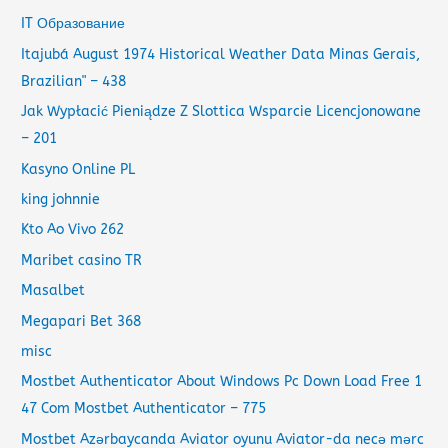
IT Образование
Itajubá August 1974 Historical Weather Data Minas Gerais,
Brazilian" – 438
Jak Wypłacić Pieniądze Z Slottica Wsparcie Licencjonowane
– 201
Kasyno Online PL
king johnnie
Kto Ao Vivo 262
Maribet casino TR
Masalbet
Megapari Bet 368
misc
Mostbet Authenticator About Windows Pc Down Load Free 1
47 Com Mostbet Authenticator – 775
Mostbet Azərbaycanda Aviator oyunu Aviator-da necə mərc