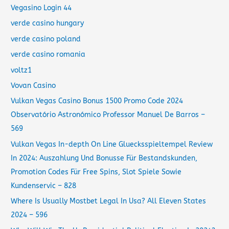
Vegasino Login 44
verde casino hungary
verde casino poland
verde casino romania
voltz1
Vovan Casino
Vulkan Vegas Casino Bonus 1500 Promo Code 2024
Observatório Astronómico Professor Manuel De Barros –
569
Vulkan Vegas In-depth On Line Gluecksspieltempel Review
In 2024: Auszahlung Und Bonusse Für Bestandskunden,
Promotion Codes Für Free Spins, Slot Spiele Sowie
Kundenservic – 828
Where Is Usually Mostbet Legal In Usa? All Eleven States
2024 – 596