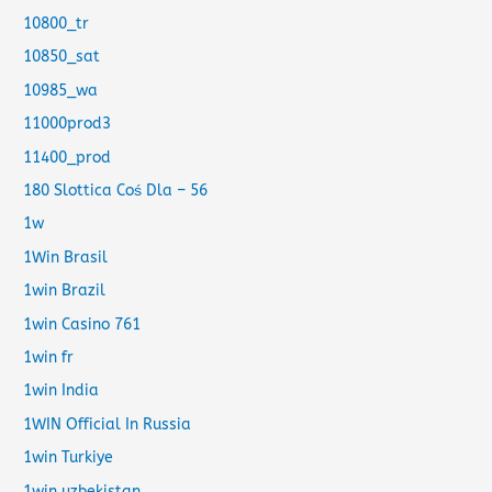
10800_tr
10850_sat
10985_wa
11000prod3
11400_prod
180 Slottica Coś Dla – 56
1w
1Win Brasil
1win Brazil
1win Casino 761
1win fr
1win India
1WIN Official In Russia
1win Turkiye
1win uzbekistan