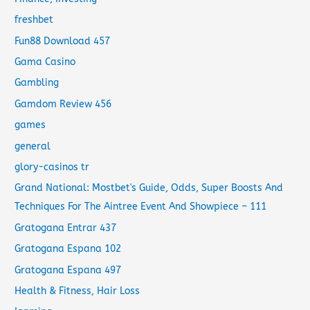
freshbet
Fun88 Download 457
Gama Casino
Gambling
Gamdom Review 456
games
general
glory-casinos tr
Grand National: Mostbet's Guide, Odds, Super Boosts And
Techniques For The Aintree Event And Showpiece – 111
Gratogana Entrar 437
Gratogana Espana 102
Gratogana Espana 497
Health & Fitness, Hair Loss