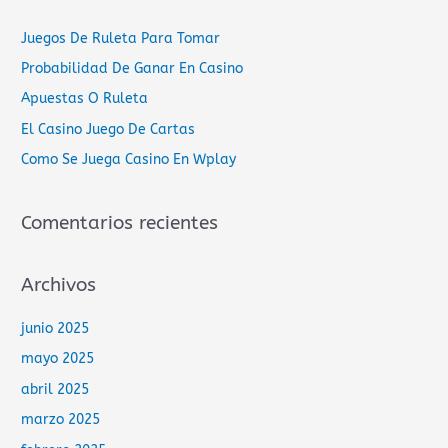
c
a
Juegos De Ruleta Para Tomar
r
Probabilidad De Ganar En Casino
p
Apuestas O Ruleta
o
El Casino Juego De Cartas
r
Como Se Juega Casino En Wplay
:
Comentarios recientes
Archivos
junio 2025
mayo 2025
abril 2025
marzo 2025