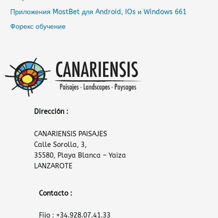
Приложения MostBet для Android, IOs и Windows 661
Форекс обучение
Dirección :
CANARIENSIS PAISAJES
Calle Sorolla, 3,
35580, Playa Blanca – Yaiza
LANZAROTE
Contacto :
Fijo : +34.928.07.41.33