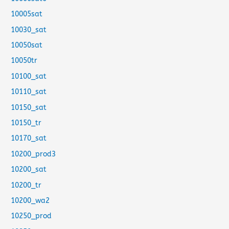
10005sat
10030_sat
10050sat
10050tr
10100_sat
10110_sat
10150_sat
10150_tr
10170_sat
10200_prod3
10200_sat
10200_tr
10200_wa2
10250_prod