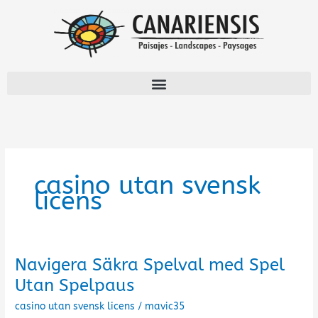
Ir
al
contenido
casino utan svensk
licens
Navigera Säkra Spelval med Spel
Navigera
Säkra
Utan Spelpaus
Spelval
casino utan svensk licens
/
mavic35
med