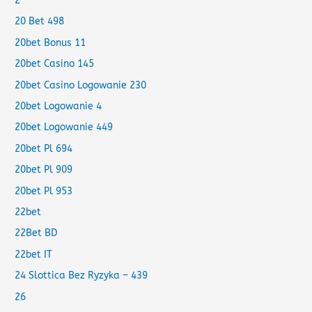
2
20 Bet 498
20bet Bonus 11
20bet Casino 145
20bet Casino Logowanie 230
20bet Logowanie 4
20bet Logowanie 449
20bet Pl 694
20bet Pl 909
20bet Pl 953
22bet
22Bet BD
22bet IT
24 Slottica Bez Ryzyka – 439
26