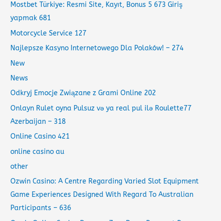
Mostbet Türkiye: Resmi Site, Kayıt, Bonus 5 673 Giriş
yapmak 681
Motorcycle Service 127
Najlepsze Kasyno Internetowego Dla Polaków! – 274
New
News
Odkryj Emocje Związane z Grami Online 202
Onlayn Rulet oyna Pulsuz və ya real pul ilə Roulette77
Azerbaijan – 318
Online Casino 421
online casino au
other
Ozwin Casino: A Centre Regarding Varied Slot Equipment
Game Experiences Designed With Regard To Australian
Participants – 636