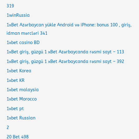
319
1winRussia
1xBet Azərbaycan yükle Android və iPhone: bonus 100 , giriş,
idman mərcləri 341
1xbet casino BD
1xBet giriş, güzgü 1 xBet Azərbaycanda rəsmi sayt – 113
1xBet giriş, güzgü 1 xBet Azərbaycanda rəsmi sayt – 392
1xbet Korea
1xbet KR
1xbet malaysia
1xbet Morocco
1xbet pt
1xbet Russian
2
20 Bet 498