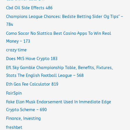
Cbd Oil Side Effects 486
Champions League Chances: Bedste Betting Sider Og Tips" –
784
Como Sacar No Slottica Best Casino Apps To Win Real
Money – 173
crazy time
Does Mt5 Have Crypto 183
Efl Sky Gamble Championship Table, Benefits, Fixtures,
Stats The English Football League – 568
Eth Gas Fee Calculator 819
FairSpin
Fake Elon Musk Endorsement Used In Immediate Edge
Crypto Scheme – 690
Finance, Investing
freshbet