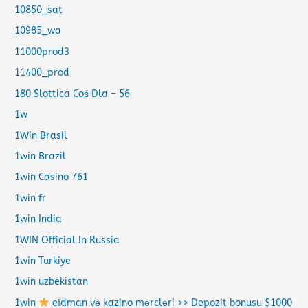
10850_sat
10985_wa
11000prod3
11400_prod
180 Slottica Coś Dla – 56
1w
1Win Brasil
1win Brazil
1win Casino 761
1win fr
1win India
1WIN Official In Russia
1win Turkiye
1win uzbekistan
1win
eİdman və kazino mərcləri >> Depozit bonusu $1000