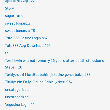
Sportaza App 122
Story
sugar rush
sweet bonanza
sweet bonanza TR
Tala 888 Casino Login 867
Tala888 App Download 192
te
Terri Irwin will not remarry 15 years after death of husband
Steve – 20
Türkiye'deki MostBet bahis şirketine genel bakış 987
Türkiye'nin En İyi Online Bahis Şirketi 934
uncategorised
uncategorized
Vegasino Login 44