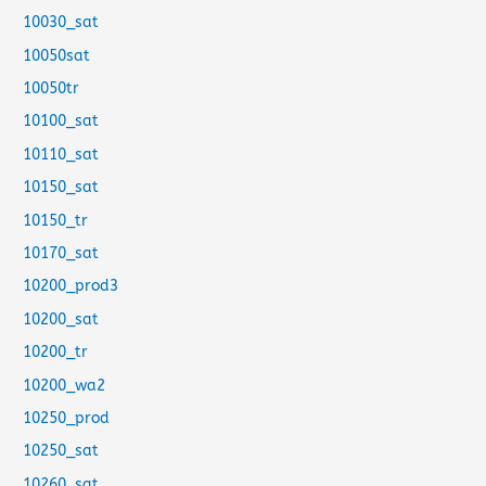
10030_sat
10050sat
10050tr
10100_sat
10110_sat
10150_sat
10150_tr
10170_sat
10200_prod3
10200_sat
10200_tr
10200_wa2
10250_prod
10250_sat
10260_sat