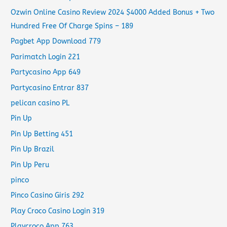
Ozwin Online Casino Review 2024 $4000 Added Bonus + Two
Hundred Free Of Charge Spins – 189
Pagbet App Download 779
Parimatch Login 221
Partycasino App 649
Partycasino Entrar 837
pelican casino PL
Pin Up
Pin Up Betting 451
Pin Up Brazil
Pin Up Peru
pinco
Pinco Casino Giris 292
Play Croco Casino Login 319
Playcroco App 763