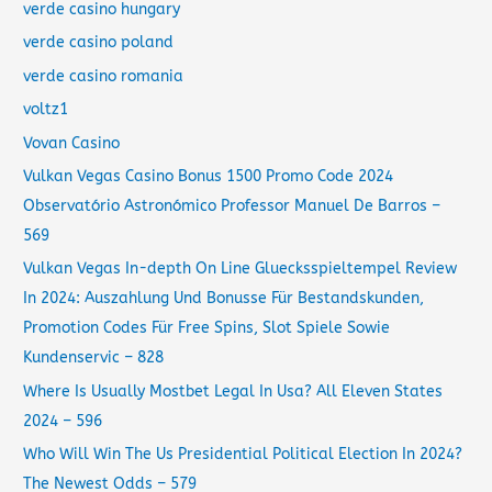
verde casino hungary
verde casino poland
verde casino romania
voltz1
Vovan Casino
Vulkan Vegas Casino Bonus 1500 Promo Code 2024
Observatório Astronómico Professor Manuel De Barros –
569
Vulkan Vegas In-depth On Line Gluecksspieltempel Review
In 2024: Auszahlung Und Bonusse Für Bestandskunden,
Promotion Codes Für Free Spins, Slot Spiele Sowie
Kundenservic – 828
Where Is Usually Mostbet Legal In Usa? All Eleven States
2024 – 596
Who Will Win The Us Presidential Political Election In 2024?
The Newest Odds – 579