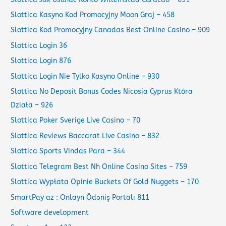
Slottica Kasyno Kod Promocyjny Moon Graj – 458
Slottica Kod Promocyjny Canadas Best Online Casino – 909
Slottica Login 36
Slottica Login 876
Slottica Login Nie Tylko Kasyno Online – 930
Slottica No Deposit Bonus Codes Nicosia Cyprus Która
Działa – 926
Slottica Poker Sverige Live Casino – 70
Slottica Reviews Baccarat Live Casino – 832
Slottica Sports Vindas Para – 344
Slottica Telegram Best Nh Online Casino Sites – 759
Slottica Wypłata Opinie Buckets Of Gold Nuggets – 170
SmartPay az : Onlayn Ödəniş Portalı 811
Software development