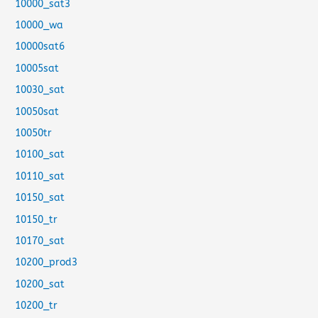
10000_sat3
10000_wa
10000sat6
10005sat
10030_sat
10050sat
10050tr
10100_sat
10110_sat
10150_sat
10150_tr
10170_sat
10200_prod3
10200_sat
10200_tr