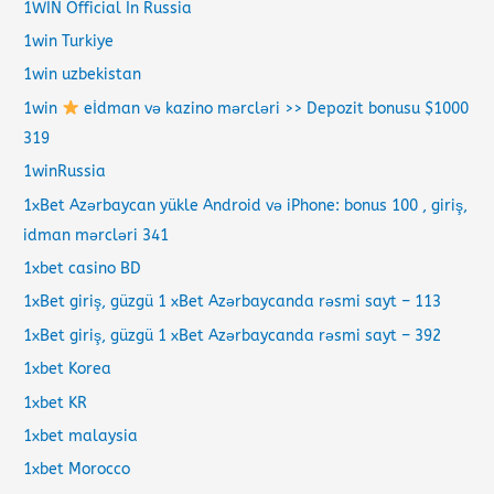
1WIN Official In Russia
1win Turkiye
1win uzbekistan
1win
eİdman və kazino mərcləri >> Depozit bonusu $1000
319
1winRussia
1xBet Azərbaycan yükle Android və iPhone: bonus 100 , giriş,
idman mərcləri 341
1xbet casino BD
1xBet giriş, güzgü 1 xBet Azərbaycanda rəsmi sayt – 113
1xBet giriş, güzgü 1 xBet Azərbaycanda rəsmi sayt – 392
1xbet Korea
1xbet KR
1xbet malaysia
1xbet Morocco