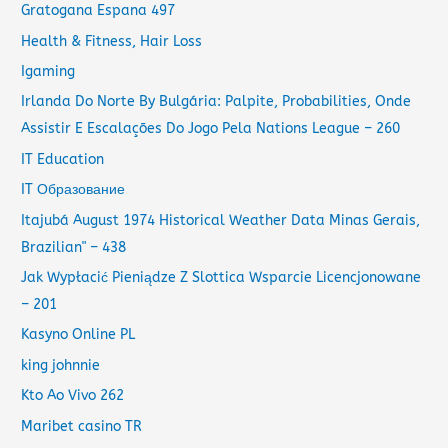
Gratogana Espana 497
Health & Fitness, Hair Loss
Igaming
Irlanda Do Norte By Bulgária: Palpite, Probabilities, Onde
Assistir E Escalações Do Jogo Pela Nations League – 260
IT Education
IT Образование
Itajubá August 1974 Historical Weather Data Minas Gerais,
Brazilian" – 438
Jak Wypłacić Pieniądze Z Slottica Wsparcie Licencjonowane
– 201
Kasyno Online PL
king johnnie
Kto Ao Vivo 262
Maribet casino TR