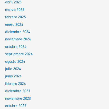
abril 2025
marzo 2025
febrero 2025
enero 2025
diciembre 2024
noviembre 2024
octubre 2024
septiembre 2024
agosto 2024
julio 2024
junio 2024
febrero 2024
diciembre 2023
noviembre 2023
octubre 2023