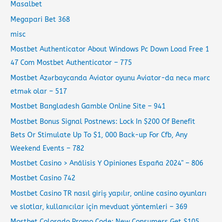
Masalbet
Megapari Bet 368
misc
Mostbet Authenticator About Windows Pc Down Load Free 1
47 Com Mostbet Authenticator – 775
Mostbet Azərbaycanda Aviator oyunu Aviator-da necə mərc
etmək olar – 517
Mostbet Bangladesh Gamble Online Site – 941
Mostbet Bonus Signal Postnews: Lock In $200 Of Benefit
Bets Or Stimulate Up To $1, 000 Back-up For Cfb, Any
Weekend Events – 782
Mostbet Casino > Análisis Y Opiniones España 2024" – 806
Mostbet Casino 742
Mostbet Casino TR nasıl giriş yapılır, online casino oyunları
ve slotlar, kullanıcılar için mevduat yöntemleri – 369
Mostbet Colorado Promo Code: New Consumers Get $105