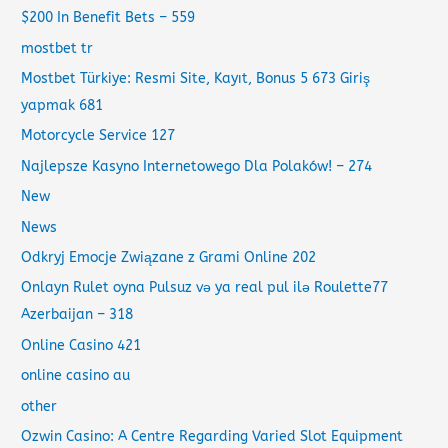
$200 In Benefit Bets – 559
mostbet tr
Mostbet Türkiye: Resmi Site, Kayıt, Bonus 5 673 Giriş
yapmak 681
Motorcycle Service 127
Najlepsze Kasyno Internetowego Dla Polaków! – 274
New
News
Odkryj Emocje Związane z Grami Online 202
Onlayn Rulet oyna Pulsuz və ya real pul ilə Roulette77
Azerbaijan – 318
Online Casino 421
online casino au
other
Ozwin Casino: A Centre Regarding Varied Slot Equipment