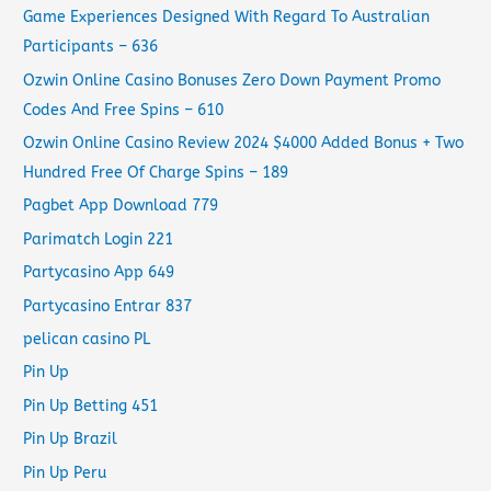
Game Experiences Designed With Regard To Australian
Participants – 636
Ozwin Online Casino Bonuses Zero Down Payment Promo
Codes And Free Spins – 610
Ozwin Online Casino Review 2024 $4000 Added Bonus + Two
Hundred Free Of Charge Spins – 189
Pagbet App Download 779
Parimatch Login 221
Partycasino App 649
Partycasino Entrar 837
pelican casino PL
Pin Up
Pin Up Betting 451
Pin Up Brazil
Pin Up Peru