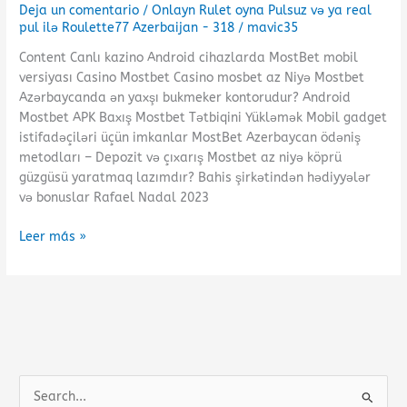
Deja un comentario
/
Onlayn Rulet oyna Pulsuz və ya real
Yukle
pul ilə Roulette77 Azerbaijan - 318
/
mavic35
Bonuslar
Content Canlı kazino Android cihazlarda MostBet mobil
versiyası Casino Mostbet Casino mosbet az Niyə Mostbet
Azərbaycanda ən yaxşı bukmeker kontorudur? Android
Mostbet APK Baxış Mostbet Tətbiqini Yükləmək Mobil gadget
istifadəçiləri üçün imkanlar MostBet Azerbaycan ödəniş
metodları – Depozit və çıxarış Mostbet az niyə köprü
güzgüsü yaratmaq lazımdır? Bahis şirkətindən hədiyyələr
və bonuslar Rafael Nadal 2023
Leer más »
B