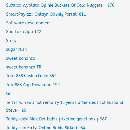
Slottica Wypłata Opinie Buckets Of Gold Nuggets – 170
SmartPay az : Onlayn Ödəniş Portalı 811
Software development
Sportaza App 122
Story
sugar rush
sweet bonanza
sweet bonanza TR
Tala 888 Casino Login 867
Tala888 App Download 192
te
Terri Irwin will not remarry 15 years after death of husband
Steve – 20
Türkiye'deki MostBet bahis şirketine genel bakış 987
Türkiye'nin En İyi Online Bahis Şirketi 934