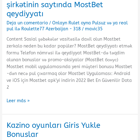
giriş
şirkətinin saytında MostBet
Azərbaycanda
qeydiyyatı
Bahis
şirkətinin
Deja un comentario
/
Onlayn Rulet oyna Pulsuz və ya real
saytında
pul ilə Roulette77 Azerbaijan - 318
/
mavic35
MostBet
Content Sosial şəbəkələr vasitəsilə daxil olun Mostbet
qeydiyyatı
zerkalo neden bu kadar popüler? MostBet qeydiyyatı etmək
formu Telefon nömrəsi ilə qeydiyyat MostBet-də təqdim
olunan bonuslar və promo-aksiyalar (MostBet бонус)
Mostbet mobil uygulamasında yeni müşteri bonusu Mostbet
-dən necə pul çıxarmaq olar Mostbet Uygulaması: Android
ve iOS için Mostbet apk’yi indirin 2022 Bet En Güvenilir Dota
2
Leer más »
Kazino oyunları Giris Yukle
Kazino
oyunları
Bonuslar
Giris