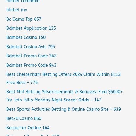
bbrbet colombia
bbrbet mx
Bc Game Top 657
Bdmbet Application 135
Bdmbet Casino 150
Bdmbet Casino Avis 795
Bdmbet Promo Code 362
Bdmbet Promo Code 943
Best Cheltenham Betting Offers 2024 Claim Within £413
Free Bets – 776
Best Mnf Betting Advertisements & Bonuses: Find $6000+
For Jets-bills Monday Night Soccer Odds – 147
Best Sports Activities Betting & Online Casino Site – 639
Bet20 Casino 860
Betbarter Online 164